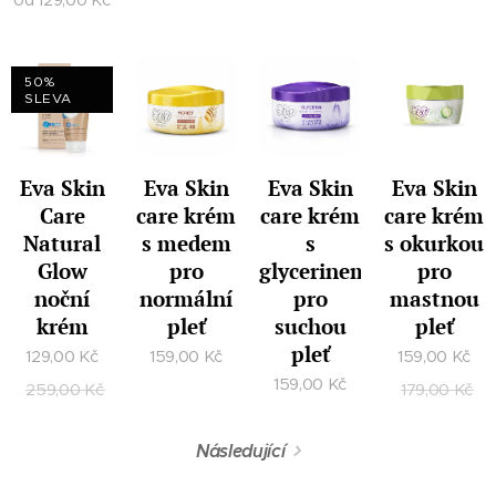
50%
SLEVA
Eva Skin
Eva Skin
Eva Skin
Eva Skin
Care
care krém
care krém
care krém
Natural
s medem
s
s okurkou
Glow
pro
glycerinem
pro
noční
normální
pro
mastnou
krém
pleť
suchou
pleť
pleť
129,00
Kč
159,00
Kč
159,00
Kč
159,00
Kč
259,00
Kč
179,00
Kč
Následující