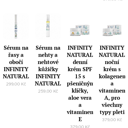
Sérum na
Sérum na
INFINITY
INFINITY
řasy a
nehty a
NATURALS
NATURALS
obočí
nehtové
denní
noční
INFINITY
kůžičky
krém SPF
krém s
NATURALS
INFINITY
15 s
kolagenem
NATURALS
pšeničnými
a
299,00
Kč
klíčky,
vitaminem
259,00
Kč
aloe vera
A, pro
a
všechny
vitaminem
typy pleti
E
379,00
Kč
379,00
Kč