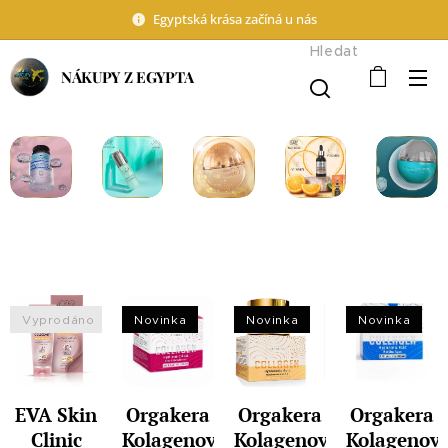
Egyptská krása začíná u nás
Hledat
NÁKUPY Z EGYPTA
Vyprodáno
Novinka
Novinka
Novinka
EVA Skin
Orgakera
Orgakera
Orgakera
Clinic
Kolagenový
Kolagenový
Kolagenov