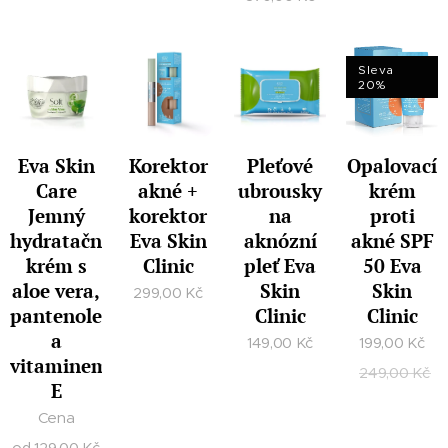
Sleva
20%
Eva Skin
Korektor
Pleťové
Opalovací
Care
akné +
ubrousky
krém
Jemný
korektor
na
proti
hydratační
Eva Skin
aknózní
akné SPF
krém s
Clinic
pleť Eva
50 Eva
aloe vera,
Skin
Skin
299,00
Kč
pantenolem
Clinic
Clinic
a
149,00
Kč
199,00
Kč
vitaminem
249,00
Kč
E
Cena
od
129,00
Kč