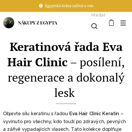
Egyptská krása začíná u nás
Hledat
NÁKUPY Z EGYPTA
Keratinová řada Eva
Hair Clinic
– posílení,
regenerace a dokonalý
lesk
Objevte sílu keratinu s řadou
Eva Hair Clinic Keratin
–
vyvinuto pro všechny, kdo touží po zdravých, pevných
a zářivě vypadajících vlasech. Tato kolekce doplňuje