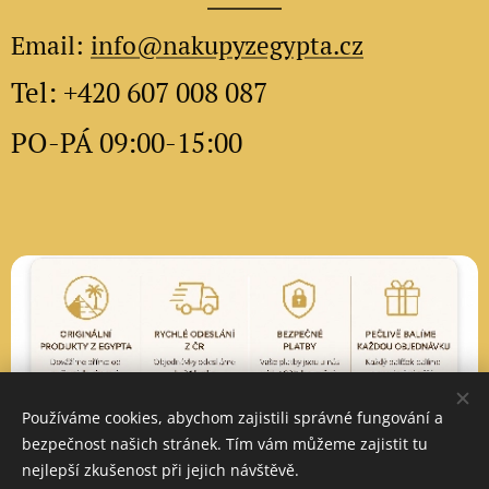
Email:
info@nakupyzegypta.cz
Tel: +420 607 008 087
PO-PÁ 09:00-15:00
Používáme cookies, abychom zajistili správné fungování a
bezpečnost našich stránek. Tím vám můžeme zajistit tu
nejlepší zkušenost při jejich návštěvě.
Vytvořeno službou
Webnode
Cookies