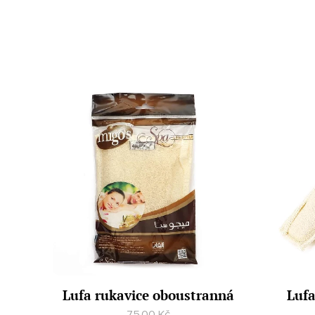
Lufa rukavice oboustranná
Lufa
75,00
Kč