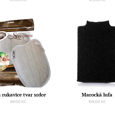
 rukavice tvar srdce
Marocká lufa
89,00
Kč
109,00
Kč