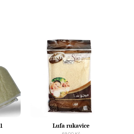
+1
Lufa rukavice
69,00
Kč