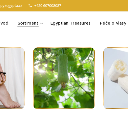
pyzegypta.cz
+420 607008087
Úvod
Sortiment
Egyptian Treasures
Péče o vlasy