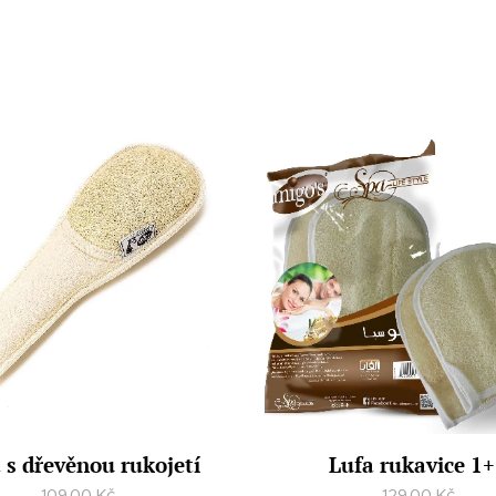
 s dřevěnou rukojetí
Lufa rukavice 1
109,00
Kč
129,00
Kč