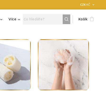
CZK
KČ
Více
Košík