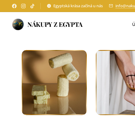
Egyptská krása začíná u nás
info@naku
NÁKUPY Z EGYPTA