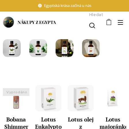
Egyptská krása začíná u nás
Hledat
NÁKUPY Z EGYPTA
Vyprodáno
Bobana
Lotus
Lotus olej
Lotus
Shimmer
Eukalyptový
z
majoránko