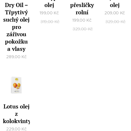
Dry Oil –
olej
přesličky
olej
Třpytivý
rolní
199,00
Kč
209,00
Kč
suchý olej
199,00
Kč
319,00
Kč
329,00
Kč
pro
329,00
Kč
zářivou
pokožku
a vlasy
289,00
Kč
Lotus olej
z
kolokvinty
229,00
Kč