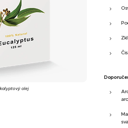
Osv
Po
Zkl
Čis
Doporučen
vý olej, 125 ml
kalyptový olej
Ar
ar
Ma
sva