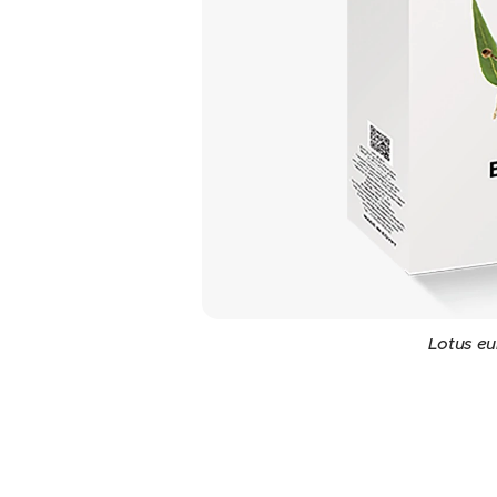
Eukalypto
Lotus eu