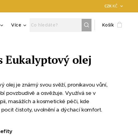
CZK
KČ
Více
Košík
s Eukalyptový olej
ý olej je známý svou svěží, pronikavou vůní,
bí povzbudivě a osvěžuje. Využívá se v
ii, masážích a kosmetické péči, kde
pocit čistoty, uvolnění a dýchací komfort.
efity