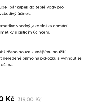
upel: pár kapek do teplé vody pro
vzbudivý účinek.
smetika: vhodný jako složka domácí
smetiky s čisticím účinkem.
: Určeno pouze k vnějšímu použití.
t neředěné přímo na pokožku a vyhnout se
 očima.
0
Kč
319,00
Kč