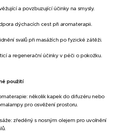
ěžující a povzbuzující účinky na smysly.
dpora dýchacích cest při aromaterapii.
idnění svalů při masážích po fyzické zátěži.
ticí a regenerační účinky v péči o pokožku.
é použití
omaterapie: několik kapek do difuzéru nebo
omalampy pro osvěžení prostoru.
sáže: zředěný s nosným olejem pro uvolnění
lů.