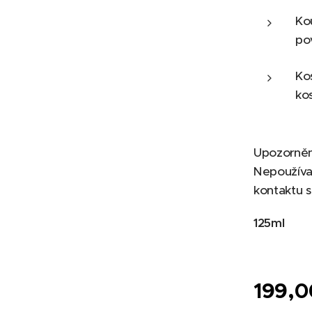
Ko
po
Ko
ko
Upozornění
Nepoužíva
kontaktu s
125ml
199,0