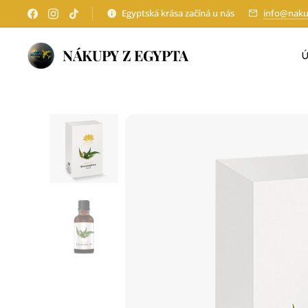
Egyptská krása začíná u nás
info@naku
NÁKUPY Z EGYPTA