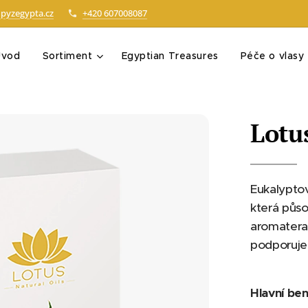
pyzegypta.cz
+420 607008087
Úvod
Sortiment
Egyptian Treasures
Péče o vlasy
Lotu
Eukalyptov
která půso
aromaterap
podporuje 
Hlavní ben