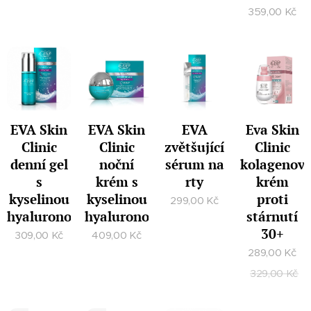
359,00
Kč
EVA Skin
EVA Skin
EVA
Eva Skin
Clinic
Clinic
zvětšující
Clinic
denní gel
noční
sérum na
kolagenov
s
krém s
rty
krém
kyselinou
kyselinou
proti
299,00
Kč
hyaluronovou
hyaluronovou
stárnutí
30+
309,00
Kč
409,00
Kč
289,00
Kč
329,00
Kč