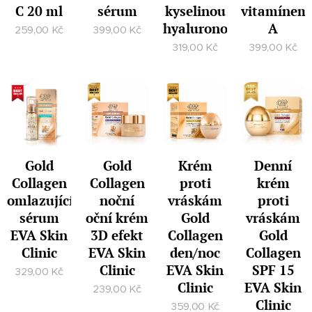
C 20 ml
sérum
kyselinou
vitamínem
hyaluronovou
A
259,00
Kč
399,00
Kč
319,00
Kč
399,00
Kč
Gold
Gold
Krém
Denní
Collagen
Collagen
proti
krém
omlazující
noční
vráskám
proti
sérum
oční krém
Gold
vráskám
EVA Skin
3D efekt
Collagen
Gold
Clinic
EVA Skin
den/noc
Collagen
Clinic
EVA Skin
SPF 15
329,00
Kč
Clinic
EVA Skin
239,00
Kč
Clinic
359,00
Kč