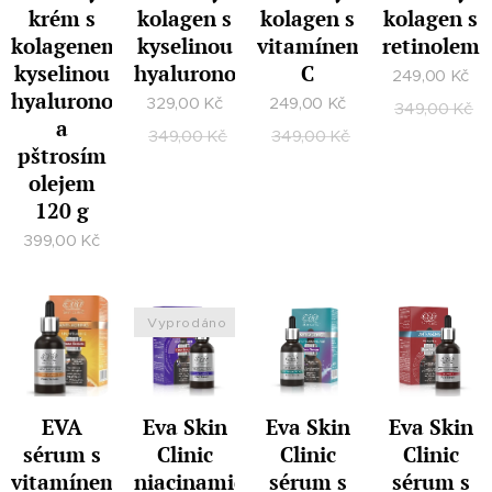
krém s
kolagen s
kolagen s
kolagen s
kolagenem,
kyselinou
vitamínem
retinolem
kyselinou
hyaluronovou
C
249,00
Kč
hyaluronovou
329,00
Kč
249,00
Kč
349,00
Kč
a
349,00
Kč
349,00
Kč
pštrosím
olejem
120 g
399,00
Kč
Vyprodáno
EVA
Eva Skin
Eva Skin
Eva Skin
sérum s
Clinic
Clinic
Clinic
vitamínem
niacinamidové
sérum s
sérum s