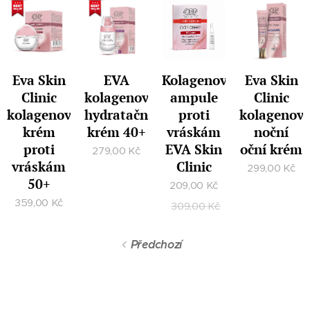
Eva Skin
EVA
Kolagenové
Eva Skin
Clinic
kolagenový
ampule
Clinic
kolagenový
hydratační
proti
kolagenov
krém
krém 40+
vráskám
noční
proti
EVA Skin
oční krém
279,00
Kč
vráskám
Clinic
299,00
Kč
50+
209,00
Kč
359,00
Kč
309,00
Kč
Předchozí