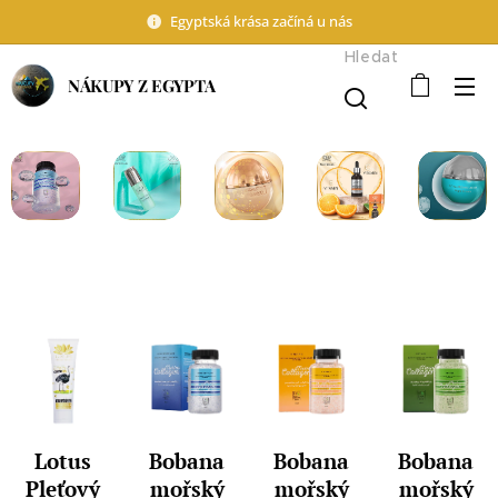
Egyptská krása začíná u nás
Hledat
NÁKUPY Z EGYPTA
Lotus
Bobana
Bobana
Bobana
Pleťový
mořský
mořský
mořský