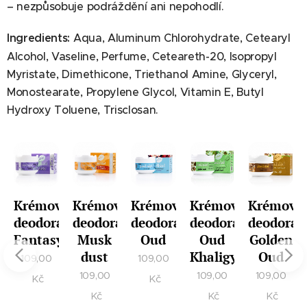
– nezpůsobuje podráždění ani nepohodlí.
Ingredients:
Aqua, Aluminum Chlorohydrate, Cetearyl
Alcohol, Vaseline, Perfume, Ceteareth-20, Isopropyl
Myristate, Dimethicone, Triethanol Amine, Glyceryl,
Monostearate, Propylene Glycol, Vitamin E, Butyl
Hydroxy Toluene, Trisclosan.
vý
Krémový
Krémový
Krémový
Krémový
Krémový
ant
deodorant
deodorant
deodorant
deodorant
deodoran
Fantasy
Musk
Oud
Oud
Golden
dust
Khaligy
Oud
109,00
109,00
109,00
109,00
109,00
Kč
Kč
Kč
Kč
Kč