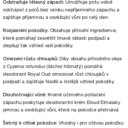
Odstraňuje tělesný zápach:
Umožňuje potu volně
odcházet z pórů bez vzniku nepříjemného zápachu a
zajišťuje příjemnou a osvěžující vůni po celý den.
Rozjasnění pokožky:
Obsahuje přírodní ingredience,
které pomáhají zesvětlit tmavé oblasti podpaží a
zlepšují tak vzhled vaší pokožky.
Omezení růstu chloupků:
Díky obsahu přírodního oleje
z
Cyperus rotundus
(šáchor hlíznatý) pomáhá
deodorant Royal Oud omezovat růst chloupků v
podpaží a zajišťuje hladší a čistější vzhled pokožky.
Dlouhotrvající vůně:
Kromě účinného potlačení
zápachu poskytuje deodorantní krém Eloud Elmalaky
jemnou a osvěžující vůni, která na pokožce přetrvává.
Šetrný k citlivé pokožce:
Vhodný i pro citlivou pokožku