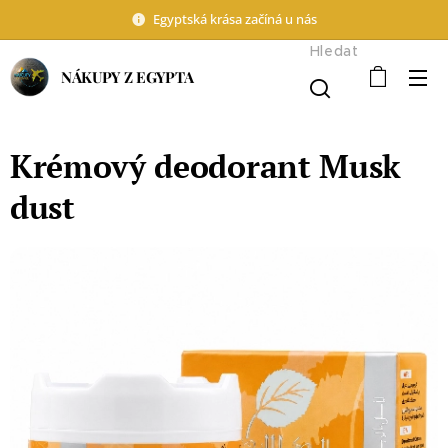
Egyptská krása začíná u nás
Hledat
NÁKUPY Z EGYPTA
Krémový deodorant Musk
dust