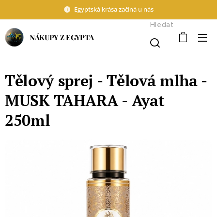
Egyptská krása začíná u nás
Hledat
NÁKUPY Z EGYPTA
Tělový sprej - Tělová mlha -
MUSK TAHARA - Ayat
250ml