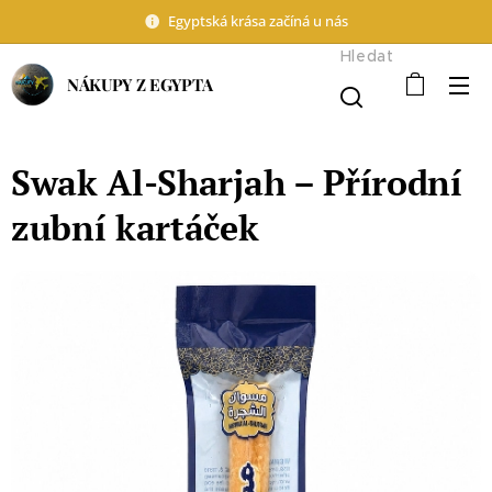
Egyptská krása začíná u nás
Hledat
NÁKUPY Z EGYPTA
Swak Al-Sharjah – Přírodní
zubní kartáček