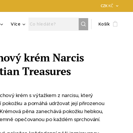
CZK
KČ
Více
Košík
hový krém Narcis
tian Treasures
chový krém s výtažkem z narcisu, který
tí pokožku a pomáhá udržovat její přirozenou
. Krémová pěna zanechává pokožku hebkou,
říjemně opečovanou po každém sprchování.