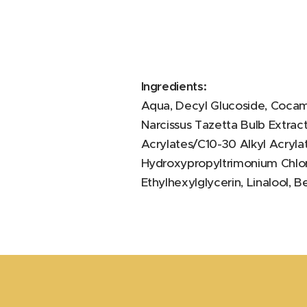
Ingredients:
Aqua, Decyl Glucoside, Cocami
Narcissus Tazetta Bulb Extrac
Acrylates/C10-30 Alkyl Acryla
Hydroxypropyltrimonium Chlori
Ethylhexylglycerin, Linalool, 