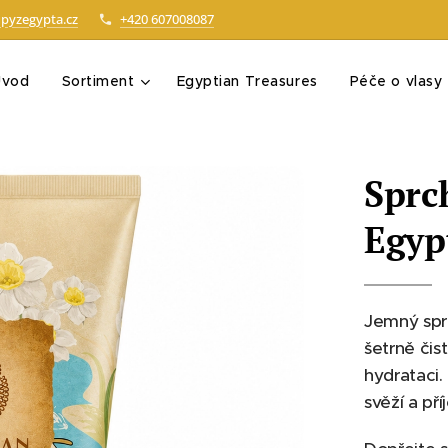
pyzegypta.cz
+420 607008087
Úvod
Sortiment
Egyptian Treasures
Péče o vlasy
Sprc
Egyp
Jemný spr
šetrně čis
hydrataci
svěží a p