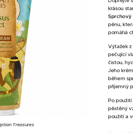
Dopřejte 
krásou st
Sprchový 
pěnu, kter
pomáhá ch
Výtažek z 
pečující v
čistou, hy
Jeho krém
během spr
příjemný pe
Po použití
pěstěný vz
použití a 
ptian Treasures