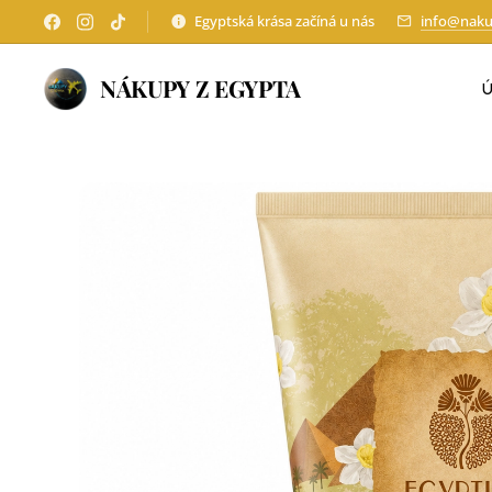
Egyptská krása začíná u nás
info@naku
NÁKUPY Z EGYPTA