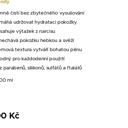
hody
mně čistí bez zbytečného vysušování
máhá udržovat hydrataci pokožky
sahuje výtažek z narcisu
nechává pokožku hebkou a svěží
émová textura vytváří bohatou pěnu
odný pro každodenní použití
 parabenů, silikonů, sulfátů a ftalátů
200 ml
00
Kč