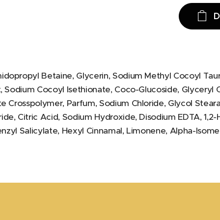
D
dopropyl Betaine, Glycerin, Sodium Methyl Cocoyl Taura
t, Sodium Cocoyl Isethionate, Coco-Glucoside, Glyceryl
te Crosspolymer, Parfum, Sodium Chloride, Glycol Steara
de, Citric Acid, Sodium Hydroxide, Disodium EDTA, 1,2-
Benzyl Salicylate, Hexyl Cinnamal, Limonene, Alpha-Isometh