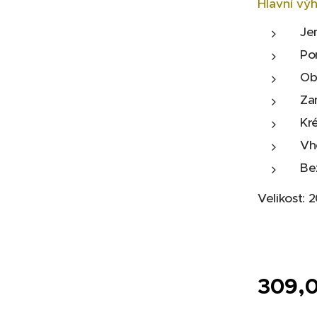
Hlavní vý
Je
Po
Ob
Za
Kr
Vh
Bez
Velikost: 
309,