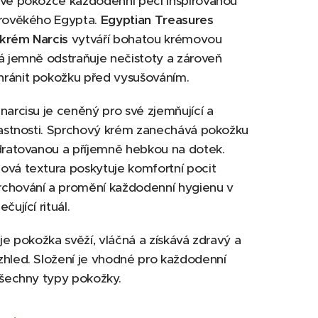
své pokožce každodenní péči inspirovanou
arověkého Egypta.
Egyptian Treasures
krém Narcis
vytváří bohatou krémovou
á jemně odstraňuje nečistoty a zároveň
ránit pokožku před vysušováním.
narcisu je ceněný pro své zjemňující a
lastnosti. Sprchový krém zanechává pokožku
dratovanou a příjemně hebkou na dotek.
ová textura poskytuje komfortní pocit
chování a promění každodenní hygienu v
čující rituál.
 je pokožka svěží, vláčná a získává zdravý a
hled. Složení je vhodné pro každodenní
všechny typy pokožky.