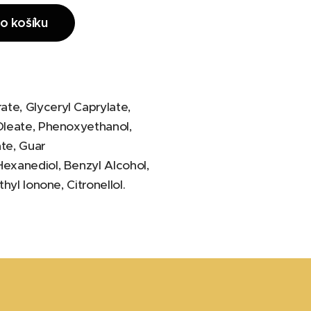
o košíku
te, Glyceryl Caprylate,
 Oleate, Phenoxyethanol,
te, Guar
Hexanediol, Benzyl Alcohol,
yl Ionone, Citronellol.