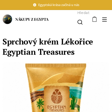
Egyptská krása začíná u nás
Hledat
NÁKUPY Z EGYPTA
Sprchový krém Lékořice
Egyptian Treasures