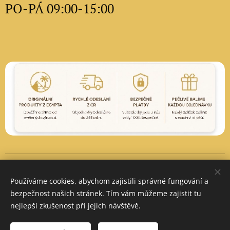
PO-PÁ 09:00-15:00
Vytvořeno službou
Webnode
Cookies
Používáme cookies, abychom zajistili správné fungování a
Měna
bezpečnost našich stránek. Tím vám můžeme zajistit tu
CZK Kč
EUR €
PLN zł
nejlepší zkušenost při jejich návštěvě.