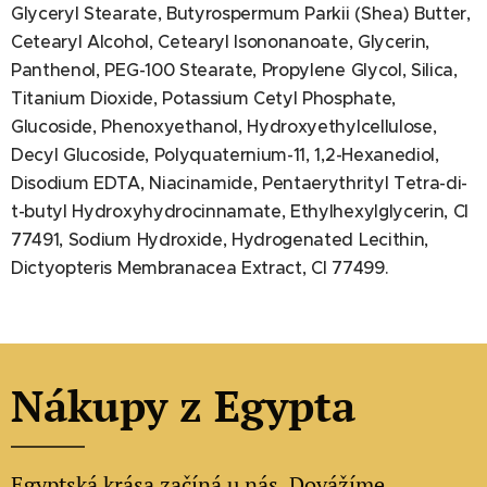
Glyceryl Stearate, Butyrospermum Parkii (Shea) Butter,
Cetearyl Alcohol, Cetearyl Isononanoate, Glycerin,
Panthenol, PEG-100 Stearate, Propylene Glycol, Silica,
Titanium Dioxide, Potassium Cetyl Phosphate,
Glucoside, Phenoxyethanol, Hydroxyethylcellulose,
Decyl Glucoside, Polyquaternium-11, 1,2-Hexanediol,
Disodium EDTA, Niacinamide, Pentaerythrityl Tetra-di-
t-butyl Hydroxyhydrocinnamate, Ethylhexylglycerin, CI
77491, Sodium Hydroxide, Hydrogenated Lecithin,
Dictyopteris Membranacea Extract, CI 77499.
Nákupy z Egypta
Egyptská krása začíná u nás. Dovážíme