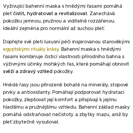
Vyživující bahenní maska s hnědými řasami pomáhá
pleť
čistit, hydratovat a revitalizovat
. Zanechává
pokožku jemnou, pružnou a viditelně rozzářenou.
Ideální zejména pro normální až suchou pleť.
Dopřejte své pleti luxusní péči inspirovanou starověkými
egyptskými rituály krásy
. Bahenní maska s hnědými
řasami kombinuje čisticí vlastnosti přírodního bahna s
výživnými účinky mořských řas, které pomáhají obnovit
svěží a zdravý vzhled
pokožky.
Hnědé řasy jsou přirozeně bohaté na minerály, stopové
prvky a antioxidanty. Pomáhají podporovat hydrataci
pokožky, zlepšovat její komfort a přispívají k jejímu
hladšímu a pružnějšímu vzhledu. Bahenní základ masky
pomáhá odstraňovat nečistoty a zbytky mazu, aniž by
pleť zbytečně vysušoval.