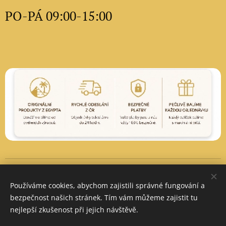
PO-PÁ 09:00-15:00
Vytvořeno službou
Webnode
Cookies
Používáme cookies, abychom zajistili správné fungování a
Měna
bezpečnost našich stránek. Tím vám můžeme zajistit tu
CZK Kč
EUR €
PLN zł
nejlepší zkušenost při jejich návštěvě.