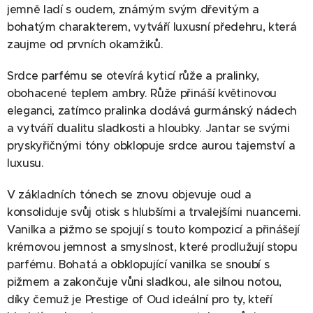
jemně ladí s oudem, známým svým dřevitým a
bohatým charakterem, vytváří luxusní předehru, která
zaujme od prvních okamžiků.
Srdce parfému se otevírá kyticí růže a pralinky,
obohacené teplem ambry. Růže přináší květinovou
eleganci, zatímco pralinka dodává gurmánský nádech
a vytváří dualitu sladkosti a hloubky. Jantar se svými
pryskyřičnými tóny obklopuje srdce aurou tajemství a
luxusu.
V základních tónech se znovu objevuje oud a
konsoliduje svůj otisk s hlubšími a trvalejšími nuancemi.
Vanilka a pižmo se spojují s touto kompozicí a přinášejí
krémovou jemnost a smyslnost, které prodlužují stopu
parfému. Bohatá a obklopující vanilka se snoubí s
pižmem a zakončuje vůni sladkou, ale silnou notou,
díky čemuž je Prestige of Oud ideální pro ty, kteří