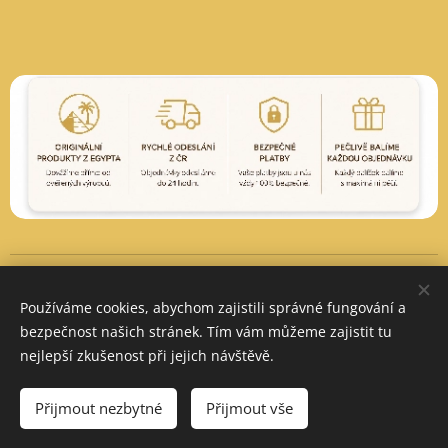
Vytvořeno službou
Webnode
Cookies
Používáme cookies, abychom zajistili správné fungování a
Měna
bezpečnost našich stránek. Tím vám můžeme zajistit tu
CZK Kč
EUR €
PLN zł
nejlepší zkušenost při jejich návštěvě.
Do košíku
Přijmout nezbytné
Přijmout vše