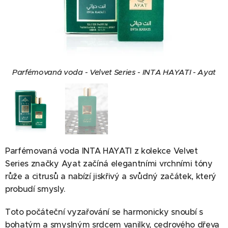
Parfémovaná voda - Velvet Series - INTA HAYATI - Ayat
Parfémovaná voda - Velvet Series - INTA HAYATI - Ayat
Parfémovaná voda INTA HAYATI z kolekce Velvet
Series značky Ayat začíná elegantními vrchními tóny
růže a citrusů a nabízí jiskřivý a svůdný začátek, který
probudí smysly.
Toto počáteční vyzařování se harmonicky snoubí s
bohatým a smyslným srdcem vanilky, cedrového dřeva