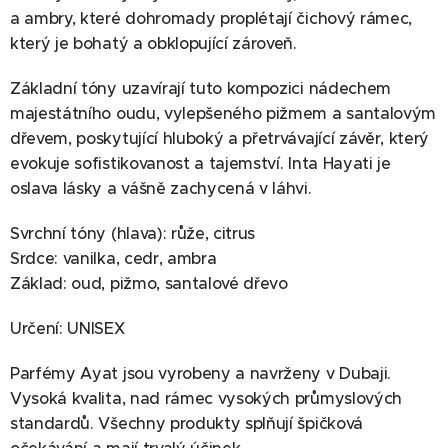
a ambry, které dohromady proplétají čichový rámec,
který je bohatý a obklopující zároveň.
Základní tóny uzavírají tuto kompozici nádechem
majestátního oudu, vylepšeného pižmem a santalovým
dřevem, poskytující hluboký a přetrvávající závěr, který
evokuje sofistikovanost a tajemství. Inta Hayati je
oslava lásky a vášně zachycená v láhvi.
Svrchní tóny (hlava): růže, citrus
Srdce: vanilka, cedr, ambra
Základ: oud, pižmo, santalové dřevo
Určení: UNISEX
Parfémy Ayat jsou vyrobeny a navrženy v Dubaji.
Vysoká kvalita, nad rámec vysokých průmyslových
standardů. Všechny produkty splňují špičková