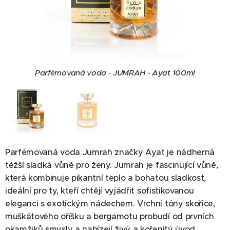
Parfémovaná voda - JUMRAH - Ayat 100ml
Parfémovaná voda Jumrah značky Ayat je nádherná
těžší sladká vůně pro ženy. Jumrah je fascinující vůně,
která kombinuje pikantní teplo a bohatou sladkost,
ideální pro ty, kteří chtějí vyjádřit sofistikovanou
eleganci s exotickým nádechem. Vrchní tóny skořice,
muškátového oříšku a bergamotu probudí od prvních
okamžiků smysly a nabízejí živý a kořenitý úvod.