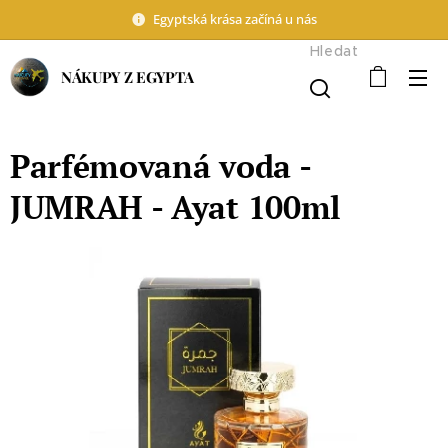
Egyptská krása začíná u nás
Hledat
NÁKUPY Z EGYPTA
Parfémovaná voda -
JUMRAH - Ayat 100ml