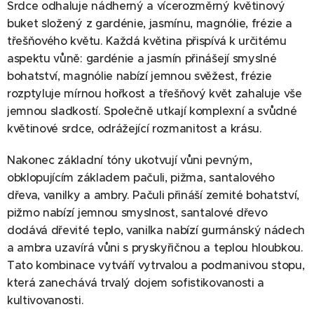
Srdce odhaluje nádherný a vícerozměrný květinový
buket složený z gardénie, jasmínu, magnólie, frézie a
třešňového květu. Každá květina přispívá k určitému
aspektu vůně: gardénie a jasmín přinášejí smyslné
bohatství, magnólie nabízí jemnou svěžest, frézie
rozptyluje mírnou hořkost a třešňový květ zahaluje vše
jemnou sladkostí. Společně utkají komplexní a svůdné
květinové srdce, odrážející rozmanitost a krásu.
Nakonec základní tóny ukotvují vůni pevným,
obklopujícím základem pačuli, pižma, santalového
dřeva, vanilky a ambry. Pačuli přináší zemité bohatství,
pižmo nabízí jemnou smyslnost, santalové dřevo
dodává dřevité teplo, vanilka nabízí gurmánský nádech
a ambra uzavírá vůni s pryskyřičnou a teplou hloubkou.
Tato kombinace vytváří vytrvalou a podmanivou stopu,
která zanechává trvalý dojem sofistikovanosti a
kultivovanosti.