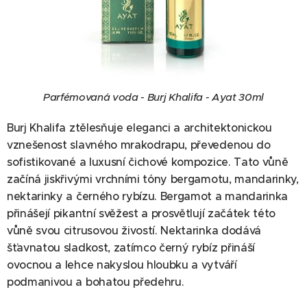
Parfémovaná voda - Burj Khalifa - Ayat 30ml
Burj Khalifa ztělesňuje eleganci a architektonickou
vznešenost slavného mrakodrapu, převedenou do
sofistikované a luxusní čichové kompozice. Tato vůně
začíná jiskřivými vrchními tóny bergamotu, mandarinky,
nektarinky a černého rybízu. Bergamot a mandarinka
přinášejí pikantní svěžest a prosvětlují začátek této
vůně svou citrusovou živostí. Nektarinka dodává
šťavnatou sladkost, zatímco černý rybíz přináší
ovocnou a lehce nakyslou hloubku a vytváří
podmanivou a bohatou předehru.