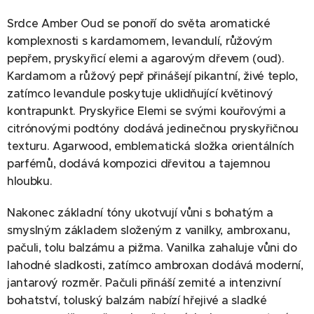
Srdce Amber Oud se ponoří do světa aromatické
komplexnosti s kardamomem, levandulí, růžovým
pepřem, pryskyřicí elemi a agarovým dřevem (oud).
Kardamom a růžový pepř přinášejí pikantní, živé teplo,
zatímco levandule poskytuje uklidňující květinový
kontrapunkt. Pryskyřice Elemi se svými kouřovými a
citrónovými podtóny dodává jedinečnou pryskyřičnou
texturu. Agarwood, emblematická složka orientálních
parfémů, dodává kompozici dřevitou a tajemnou
hloubku.
Nakonec základní tóny ukotvují vůni s bohatým a
smyslným základem složeným z vanilky, ambroxanu,
pačuli, tolu balzámu a pižma. Vanilka zahaluje vůni do
lahodné sladkosti, zatímco ambroxan dodává moderní,
jantarový rozměr. Pačuli přináší zemité a intenzivní
bohatství, toluský balzám nabízí hřejivé a sladké