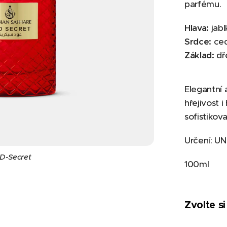
parfému.
Hlava:
jabl
Srdce:
ced
Základ:
dř
Elegantní 
hřejivost i
sofistikov
Určení: U
D-Secret
100ml
Zvolte si