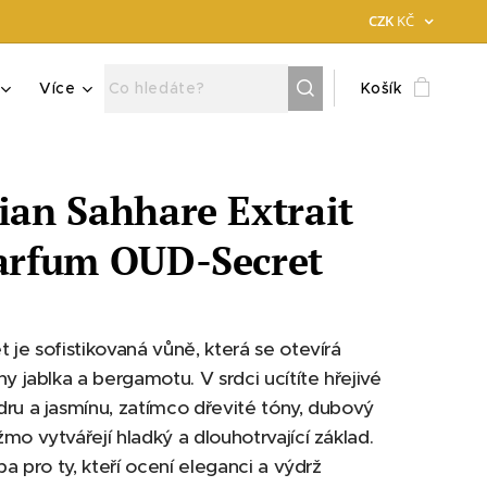
CZK
KČ
Více
Košík
ian Sahhare Extrait
arfum OUD-Secret
 je sofistikovaná vůně, která se otevírá
ny jablka a bergamotu. V srdci ucítíte hřejivé
ru a jasmínu, zatímco dřevité tóny, dubový
mo vytvářejí hladký a dlouhotrvající základ.
ba pro ty, kteří ocení eleganci a výdrž