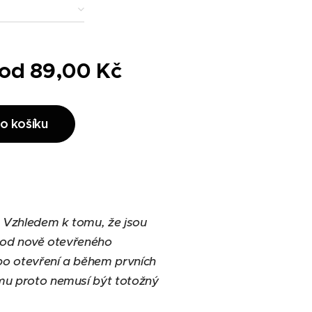
 od
89,00
Kč
o košíku
. Vzhledem k tomu, že jsou
t od nově otevřeného
 po otevření a během prvních
ému proto nemusí být totožný