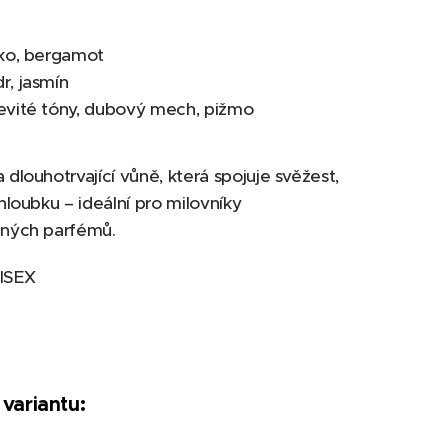
ko, bergamot
r, jasmín
evité tóny, dubový mech, pižmo
a dlouhotrvající vůně, která spojuje svěžest,
 hloubku – ideální pro milovníky
aných parfémů.
NISEX
 variantu: