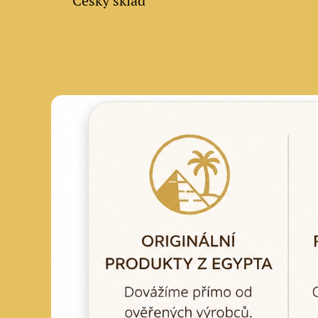
✔ Český sklad