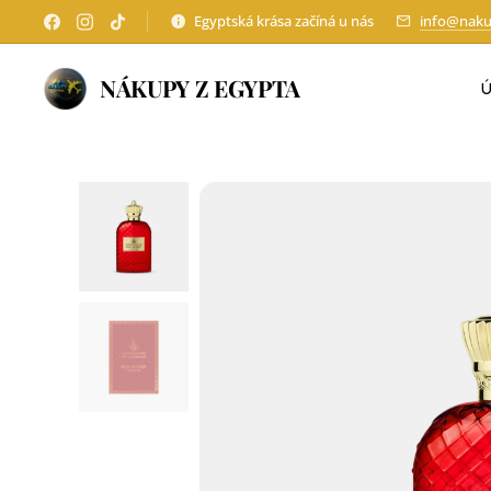
Egyptská krása začíná u nás
info@naku
NÁKUPY Z EGYPTA