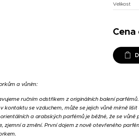
Velikost
Cena
D
orkům a vůním:
vujeme ručním odstřikem z originálních balení parfémů
 v kontaktu se vzduchem, může se jejich vůně mírně liši
u orientálních a arabských parfémů je běžné, že se vůně
e, zjemní a změní. První dojem z nově otevřeného parf
zorkem.