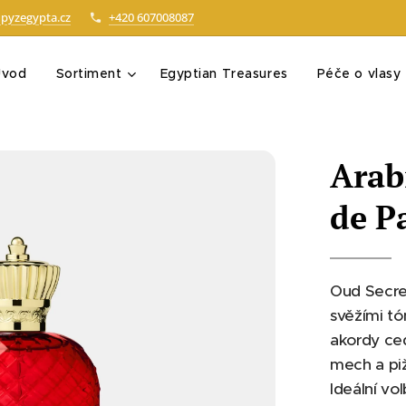
pyzegypta.cz
+420 607008087
Úvod
Sortiment
Egyptian Treasures
Péče o vlasy
Arab
de P
Oud Secret
svěžími tó
akordy ced
mech a piž
Ideální vol