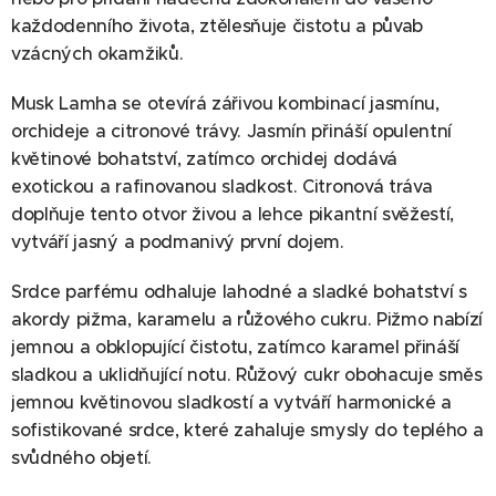
každodenního života, ztělesňuje čistotu a půvab
vzácných okamžiků.
Musk Lamha se otevírá zářivou kombinací jasmínu,
orchideje a citronové trávy. Jasmín přináší opulentní
květinové bohatství, zatímco orchidej dodává
exotickou a rafinovanou sladkost. Citronová tráva
doplňuje tento otvor živou a lehce pikantní svěžestí,
vytváří jasný a podmanivý první dojem.
Srdce parfému odhaluje lahodné a sladké bohatství s
akordy pižma, karamelu a růžového cukru. Pižmo nabízí
jemnou a obklopující čistotu, zatímco karamel přináší
sladkou a uklidňující notu. Růžový cukr obohacuje směs
jemnou květinovou sladkostí a vytváří harmonické a
sofistikované srdce, které zahaluje smysly do teplého a
svůdného objetí.