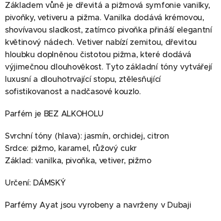
Základem vůně je dřevitá a pižmová symfonie vanilky,
pivoňky, vetiveru a pižma. Vanilka dodává krémovou,
shovívavou sladkost, zatímco pivoňka přináší elegantní
květinový nádech. Vetiver nabízí zemitou, dřevitou
hloubku doplněnou čistotou pižma, které dodává
výjimečnou dlouhověkost. Tyto základní tóny vytvářejí
luxusní a dlouhotrvající stopu, ztělesňující
sofistikovanost a nadčasové kouzlo.
Parfém je BEZ ALKOHOLU
Svrchní tóny (hlava): jasmín, orchidej, citron
Srdce: pižmo, karamel, růžový cukr
Základ: vanilka, pivoňka, vetiver, pižmo
Určení: DÁMSKÝ
Parfémy Ayat jsou vyrobeny a navrženy v Dubaji