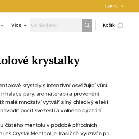
CZK
KČ
Více
Košík
olové krystalky
ntolové krystaly s intenzivní osvěžující vůní.
o inhalace páry, aromaterapii a provonění
Již malé množství vytváří silný chladivý efekt
avodit pocit svěžesti a volného dýchání.
lu čistého mentolu v podobě přírodních
Narjes Crystal Menthol je tradičně využíván při