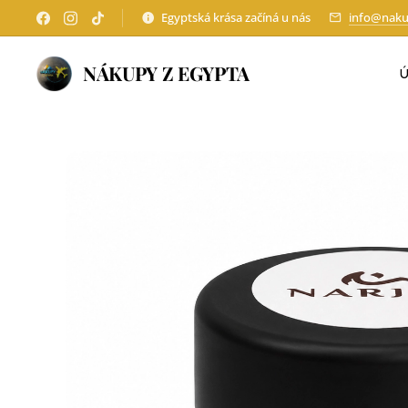
Egyptská krása začíná u nás
info@naku
NÁKUPY Z EGYPTA