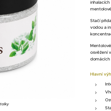
inhalacích
mentolové 
Stačí přid
vodou a in
koncentra
Mentolové 
osvěžení v
domácích w
Hlavní vý
In
Vh
Osv
talky
St