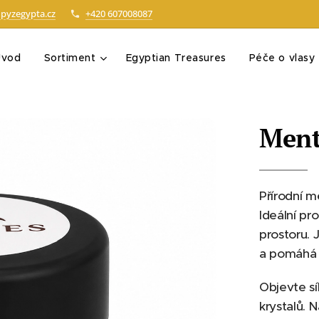
pyzegypta.cz
+420 607008087
Úvod
Sortiment
Egyptian Treasures
Péče o vlasy
Ment
Přírodní me
Ideální pr
prostoru. 
a pomáhá n
Objevte sí
krystalů. 