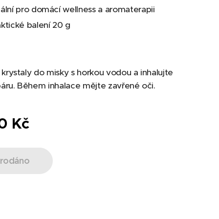
eální pro domácí wellness a aromaterapii
ktické balení 20 g
 krystaly do misky s horkou vodou a inhalujte
 páru. Během inhalace mějte zavřené oči.
0
Kč
rodáno