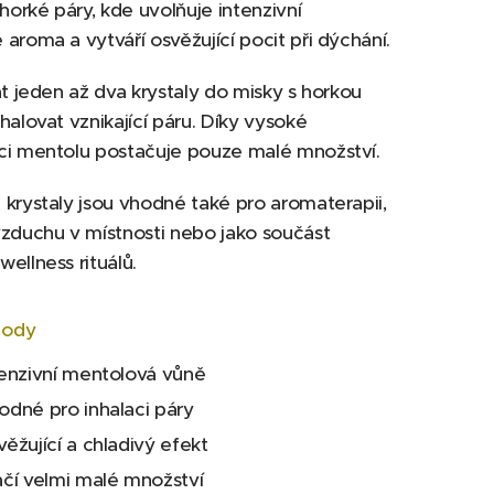
 horké páry, kde uvolňuje intenzivní
aroma a vytváří osvěžující pocit při dýchání.
at jeden až dva krystaly do misky s horkou
halovat vznikající páru. Díky vysoké
ci mentolu postačuje pouze malé množství.
krystaly jsou vhodné také pro aromaterapii,
zduchu v místnosti nebo jako součást
ellness rituálů.
hody
tenzivní mentolová vůně
odné pro inhalaci páry
ěžující a chladivý efekt
ačí velmi malé množství