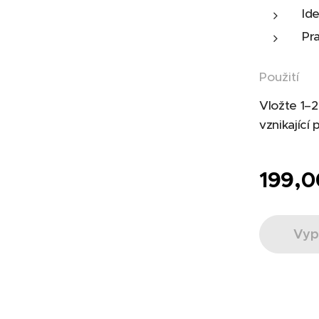
Id
Pra
Použití
Vložte 1–2
vznikající
199,0
Vyp