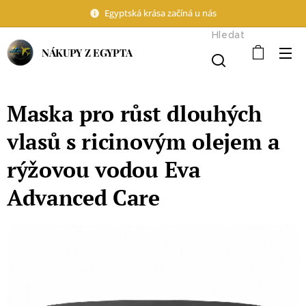
Egyptská krása začíná u nás
Hledat
NÁKUPY Z EGYPTA
Maska pro růst dlouhých
vlasů s ricinovým olejem a
rýžovou vodou Eva
Advanced Care