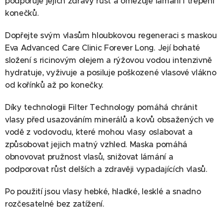
podporuje jejich zdravý růst a omezuje lámání i třepení
konečků.
Dopřejte svým vlasům hloubkovou regeneraci s maskou
Eva Advanced Care Clinic Forever Long. Její bohaté
složení s ricinovým olejem a rýžovou vodou intenzivně
hydratuje, vyživuje a posiluje poškozené vlasové vlákno
od kořínků až po konečky.
Díky technologii Filter Technology pomáhá chránit
vlasy před usazováním minerálů a kovů obsažených ve
vodě z vodovodu, které mohou vlasy oslabovat a
způsobovat jejich matný vzhled. Maska pomáhá
obnovovat pružnost vlasů, snižovat lámání a
podporovat růst delších a zdravěji vypadajících vlasů.
Po použití jsou vlasy hebké, hladké, lesklé a snadno
rozčesatelné bez zatížení.