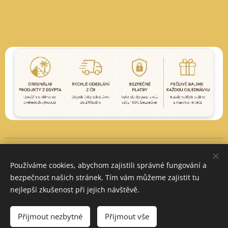
Vytvořeno službou
Webnode
Cookies
Používáme cookies, abychom zajistili správné fungování a
Měna
bezpečnost našich stránek. Tím vám můžeme zajistit tu
CZK Kč
EUR €
PLN zł
nejlepší zkušenost při jejich návštěvě.
Do košíku
Přijmout nezbytné
Přijmout vše