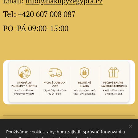
Email:
info@nakupyzegypta.cz
Tel: +420 607 008 087
PO-PÁ 09:00-15:00
Vytvořeno službou
Webnode
Cookies
Používáme cookies, abychom zajistili správné fungování a
Měna