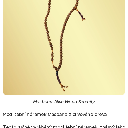
Masbaha Olive Wood Serenity
Modlitební náramek Masbaha z olivového dřeva
Tento ručně vyráběný modlitební náramek, známý jako