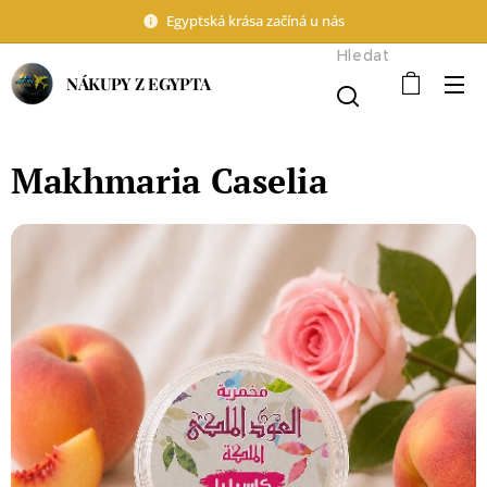
Egyptská krása začíná u nás
Hledat
NÁKUPY Z EGYPTA
Makhmaria Caselia