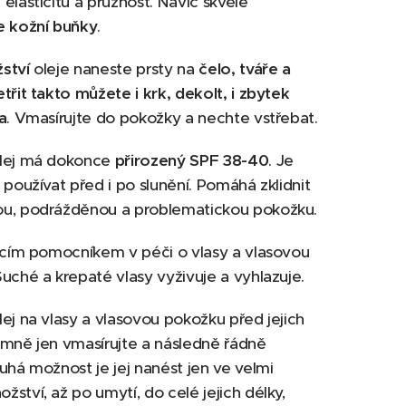
elasticitu a pružnost. Navíc skvěle
e kožní buňky
.
ství
oleje naneste prsty na
čelo, tváře a
třit takto můžete i krk, dekolt, i zbytek
a
. Vmasírujte do pokožky a nechte vstřebat.
lej má dokonce
přirozený SPF 38-40
. Je
 používat před i po slunění. Pomáhá zklidnit
u, podrážděnou a problematickou pokožku.
ícím pomocníkem v péči o vlasy a vlasovou
uché a krepaté vlasy vyživuje a vyhlazuje.
ej na vlasy a vlasovou pokožku před jejich
mně jen vmasírujte a následně řádně
uhá možnost je jej nanést jen ve velmi
ství, až po umytí, do celé jejich délky,