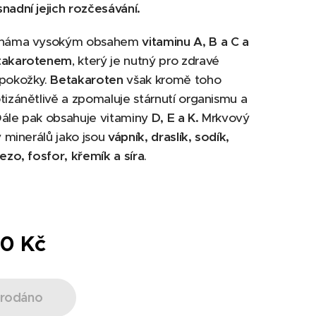
nadní jejich rozčesávání.
 známa vysokým obsahem
vitaminu A, B a C a
takarotenem
, který je nutný pro zdravé
 pokožky.
Betakaroten
však kromě toho
tizánětlivě a zpomaluje stárnutí organismu a
Dále pak obsahuje vitaminy
D, E a K.
Mrkvový
ý minerálů jako jsou
vápník, draslík, sodík,
lezo, fosfor, křemík a síra
.
00
Kč
rodáno