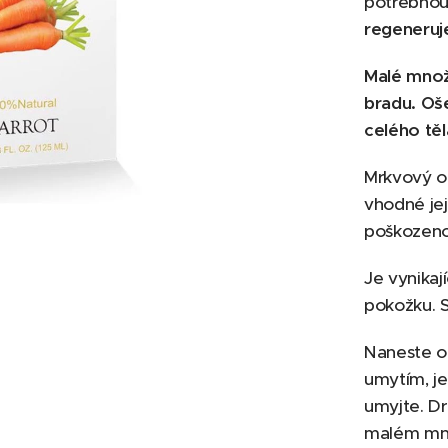
potřebnou 
regeneruj
Malé množ
bradu. Oše
celého těl
Mrkvový o
vhodné jej
poškozeno
Je vynikaj
pokožku. S
Naneste ol
umytím, je
umyjte. Dr
malém množ