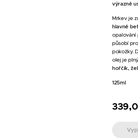
výrazně us
Mrkev je
hlavně be
opalování
působí pro
pokožky. 
olej je pln
hořčík, že
125ml
339,
Vyp