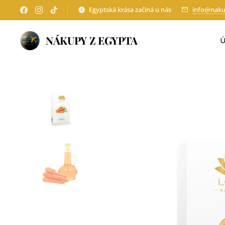
Egyptská krása začíná u nás
info@naku
NÁKUPY Z EGYPTA