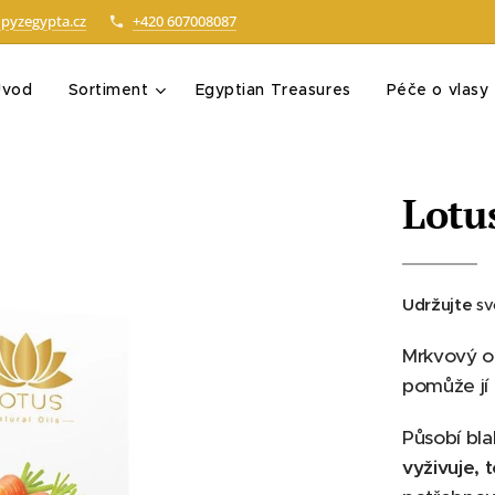
pyzegypta.cz
+420 607008087
Úvod
Sortiment
Egyptian Treasures
Péče o vlasy
Lotu
Udržujte
sv
Mrkvový o
pomůže jí 
Působí bla
vyživuje, 