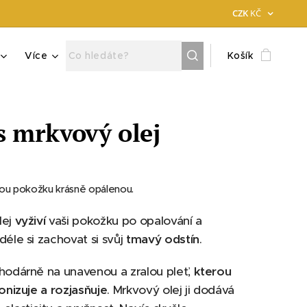
CZK
KČ
Více
Košík
s mrkvový olej
ou pokožku krásně opálenou.
lej
vyživí
vaši pokožku po opalování a
déle si zachovat si svůj
tmavý odstín
.
hodárně na unavenou a zralou pleť,
kterou
tonizuje a rozjasňuje
. Mrkvový olej ji dodává