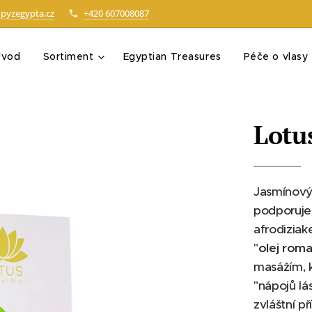
pyzegypta.cz
+420 607008087
Úvod
Sortiment
Egyptian Treasures
Péče o vlasy
Lotu
Jasmínový
podporuje 
afrodiziak
"
olej rom
masážím, k
"nápojů lá
zvláštní pří