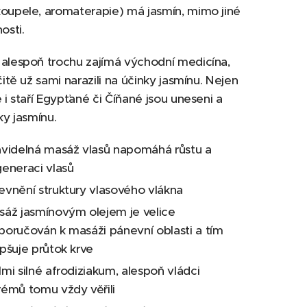
oupele, aromaterapie) má jasmín, mimo jiné
osti.
alespoň trochu zajímá východní medicína,
čitě už sami narazili na účinky jasmínu. Nejen
e i staří Egypťané či Číňané jsou uneseni a
ky jasmínu.
avidelná masáž vlasů napomáhá růstu a
generaci vlasů
evnění struktury vlasového vlákna
sáž jasmínovým olejem je velice
poručován k masáži pánevní oblasti a tím
epšuje průtok krve
mi silné afrodiziakum, alespoň vládci
rémů tomu vždy věřili