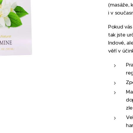
(masáže, k
i v současn
Pokud vás 
tak jste ur
Indové, al
věří v účin
Pr
re
Zp
Ma
do
zl
Vel
ha