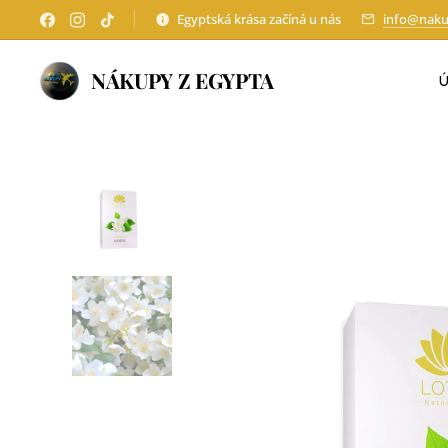
Egyptská krása začíná u nás
info@naku
NÁKUPY Z EGYPTA