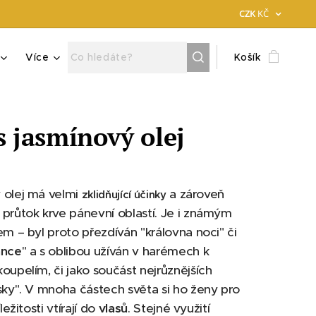
CZK
KČ
Více
Košík
s jasmínový olej
 olej má velmi
a zároveň
zklidňující účinky
průtok krve pánevní oblastí. Je i známým
em – byl proto přezdíván "královna noci" či
ance
" a s oblibou užíván v harémech k
oupelím, či jako součást nejrůznějších
sky". V mnoha částech světa si ho ženy pro
ležitosti vtírají do
vlasů
. Stejné využití