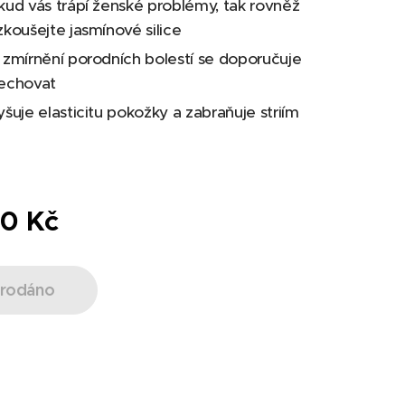
kud vás trápí ženské problémy, tak rovněž
zkoušejte jasmínové silice
 zmírnění porodních bolestí se doporučuje
echovat
šuje elasticitu pokožky a zabraňuje striím
00
Kč
rodáno