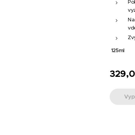
Po
vy
Na
vd
Zvy
125ml
329,
Vyp