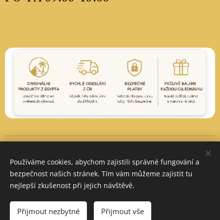
Vytvořeno službou
Webnode
Cookies
Používáme cookies, abychom zajistili správné fungování a
Měna
bezpečnost našich stránek. Tím vám můžeme zajistit tu
CZK Kč
EUR €
PLN zł
nejlepší zkušenost při jejich návštěvě.
Do košíku
Přijmout nezbytné
Přijmout vše