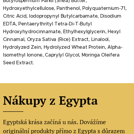
Butyrospermum Parkii (Shea) Butter,
Hydroxyethylcellulose, Panthenol, Polyquaternium-71,
Citric Acid, Iodopropynyl Butylcarbamate, Disodium
EDTA, Pentaerythrityl Tetra-Di-T-Butyl
Hydroxyhydrocinnamate, Ethylhexylglycerin, Hexyl
Cinnamal, Oryza Sativa (Rice) Extract, Linalool,
Hydrolyzed Zein, Hydrolyzed Wheat Protein, Alpha-
Isomethyl Ionone, Caprylyl Glycol, Moringa Oleifera
Seed Extract.
Nákupy z Egypta
Egyptská krása začíná u nás. Dovážíme
originální produkty přímo z Egypta s důrazem