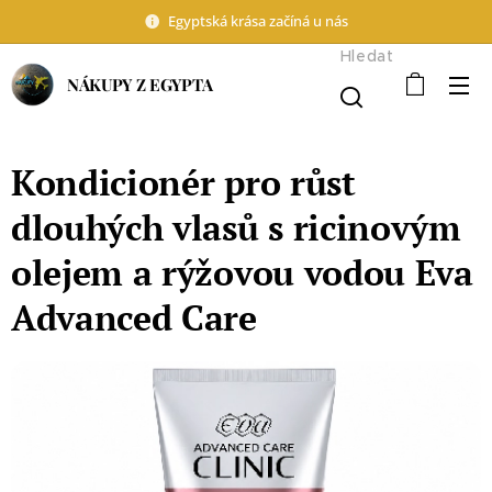
Egyptská krása začíná u nás
Hledat
NÁKUPY Z EGYPTA
Kondicionér pro růst
dlouhých vlasů s ricinovým
olejem a rýžovou vodou Eva
Advanced Care