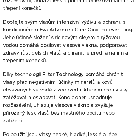
rozčesávání, dodává lesk a pomáhá omezovat lámání a
třepení konečků.
Dopřejte svým vlasům intenzivní výživu a ochranu s
kondicionérem Eva Advanced Care Clinic Forever Long.
Jeho účinné složení s ricinovým olejem a rýžovou
vodou pomáhá posilovat vlasová vlákna, podporovat
zdravý růst delších vlasů a chránit je před lámáním a
třepením konečků.
Díky technologii Filter Technology pomáhá chránit
vlasy před negativními účinky minerálů a kovů
obsažených ve vodě z vodovodu, které mohou vlasy
zatěžovat a oslabovat. Kondicionér usnadňuje
rozčesávání, uhlazuje vlasové vlákno a zvyšuje
přirozený lesk vlasů bez mastného pocitu nebo
zatížení.
Po použití jsou vlasy hebké, hladké, lesklé a lépe