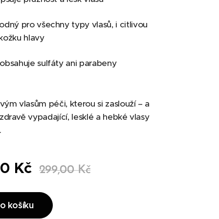
dný pro všechny typy vlasů, i citlivou
kožku hlavy
obsahuje sulfáty ani parabeny
vým vlasům péči, kterou si zaslouží – a
i zdravě vypadající, lesklé a hebké vlasy
.
00
Kč
299,00
Kč
o košíku