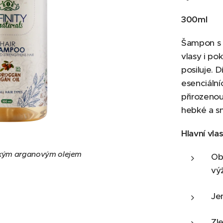
300ml
Šampon s 
vlasy i po
posiluje. 
esenciáln
přirozenou
hebké a s
Hlavní vlas
kým arganovým olejem
Ob
vý
Je
Zle