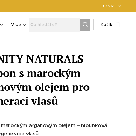
CZK
KČ
Více
Košík
INITY NATURALS
on s marockým
novým olejem pro
neraci vlasů
 marockým arganovým olejem – hloubková
regenerace vlasů