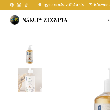
Egyptská krása začíná u nás
info@naku
NÁKUPY Z EGYPTA