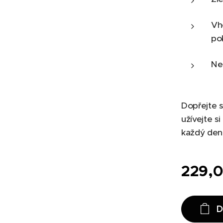
Vho
po
Ne
kým arganovým olejem
Dopřejte s
užívejte s
každý den
229,
D