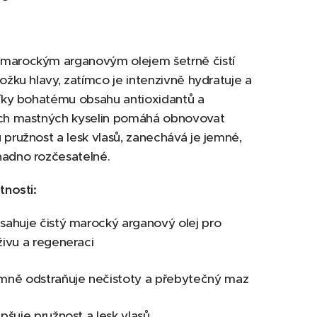
marockým arganovým olejem šetrně čistí
kožku hlavy, zatímco je intenzivně hydratuje a
Díky bohatému obsahu antioxidantů a
ích mastných kyselin pomáhá obnovovat
 pružnost a lesk vlasů, zanechává je jemné,
nadno rozčesatelné.
tnosti:
sahuje čistý marocký arganový olej pro
živu a regeneraci
mně odstraňuje nečistoty a přebytečný maz
pšuje pružnost a lesk vlasů