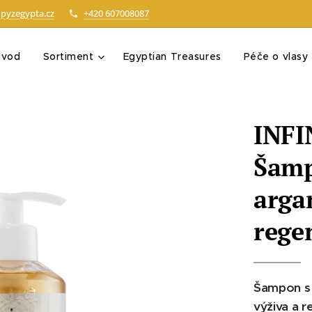
pyzegypta.cz
+420 607008087
Úvod
Sortiment
Egyptian Treasures
Péče o vlasy
INF
Šamp
arga
rege
Šampon s
výživa a 