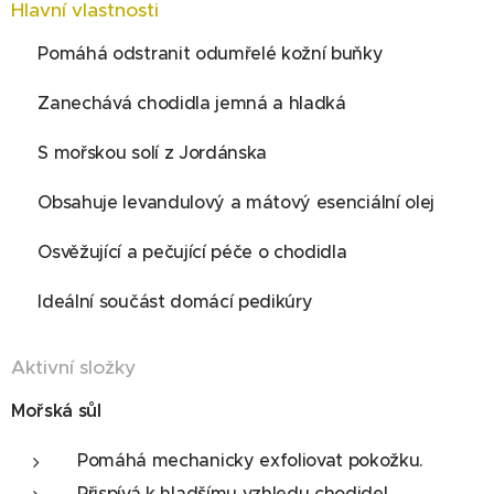
Hlavní vlastnosti
✔ Pomáhá odstranit odumřelé kožní buňky
✔ Zanechává chodidla jemná a hladká
✔ S mořskou solí z Jordánska
✔ Obsahuje levandulový a mátový esenciální olej
✔ Osvěžující a pečující péče o chodidla
✔ Ideální součást domácí pedikúry
Aktivní složky
Mořská sůl
Pomáhá mechanicky exfoliovat pokožku.
Přispívá k hladšímu vzhledu chodidel.