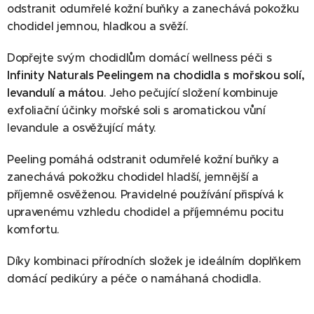
odstranit odumřelé kožní buňky a zanechává pokožku
chodidel jemnou, hladkou a svěží.
Infinity Naturals Peeling na chodidla s mořskou solí,
levandulí a mátou
Dopřejte svým chodidlům domácí wellness péči s
Infinity Naturals Peelingem na chodidla s mořskou solí,
levandulí a mátou
. Jeho pečující složení kombinuje
exfoliační účinky mořské soli s aromatickou vůní
levandule a osvěžující máty.
Peeling pomáhá odstranit odumřelé kožní buňky a
zanechává pokožku chodidel hladší, jemnější a
příjemně osvěženou. Pravidelné používání přispívá k
upravenému vzhledu chodidel a příjemnému pocitu
komfortu.
Díky kombinaci přírodních složek je ideálním doplňkem
domácí pedikúry a péče o namáhaná chodidla.