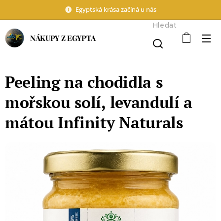
Egyptská krása začíná u nás
Hledat
NÁKUPY Z EGYPTA
Peeling na chodidla s
mořskou solí, levandulí a
mátou Infinity Naturals