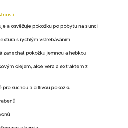
stnosti
je a osvěžuje pokožku po pobytu na slunci
extura s rychlým vstřebáváním
 zanechat pokožku jemnou a hebkou
ovým olejem, aloe vera a extraktem z
pro suchou a citlivou pokožku
rabenů
ikonů
femace a barviv