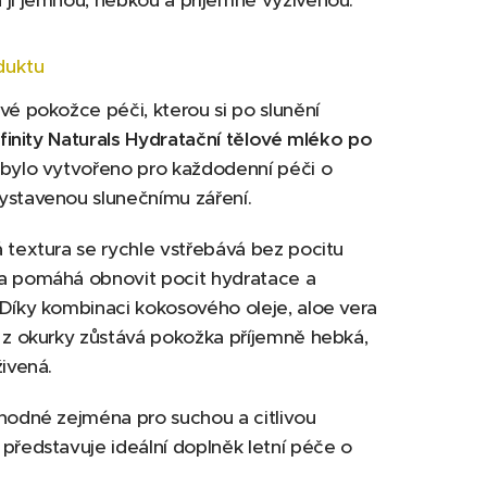
ji jemnou, hebkou a příjemně vyživenou.
duktu
vé pokožce péči, kterou si po slunění
nfinity Naturals Hydratační tělové mléko po
bylo vytvořeno pro každodenní péči o
ystavenou slunečnímu záření.
 textura se rychle vstřebává bez pocitu
a pomáhá obnovit pocit hydratace a
Díky kombinaci kokosového oleje, aloe vera
 z okurky zůstává pokožka příjemně hebká,
živená.
hodné zejména pro suchou a citlivou
představuje ideální doplněk letní péče o