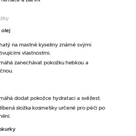
ožky
olej
hatý na mastné kyseliny známé svými
ivujícími vlastnostmi.
máhá zanechávat pokožku hebkou a
áčnou.
máhá dodat pokožce hydrataci a svěžest.
líbená složka kosmetiky určené pro péči po
nění.
 okurky