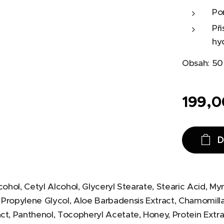
Po
Př
hy
Obsah: 50
199,0
D
cohol, Cetyl Alcohol, Glyceryl Stearate, Stearic Acid, Myri
 Propylene Glycol, Aloe Barbadensis Extract, Chamomilla
act, Panthenol, Tocopheryl Acetate, Honey, Protein Extr