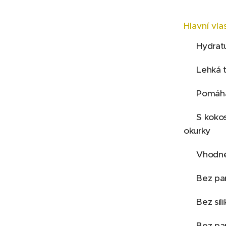
Hlavní vla
✔ Hydratu
✔ Lehká t
✔ Pomáhá
✔ S kokos
okurky
✔ Vhodné 
✔ Bez pa
✔ Bez sil
✔ Bez par