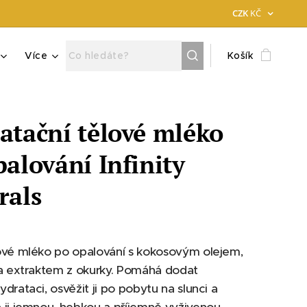
CZK
KČ
Více
Košík
atační tělové mléko
palování Infinity
rals
ové mléko po opalování s kokosovým olejem,
 a extraktem z okurky. Pomáhá dodat
drataci, osvěžit ji po pobytu na slunci a