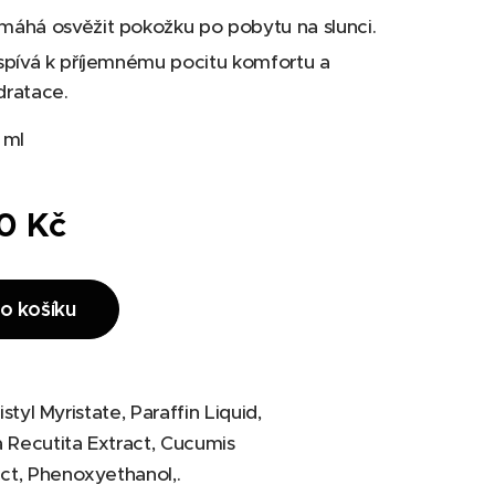
máhá osvěžit pokožku po pobytu na slunci.
ispívá k příjemnému pocitu komfortu a
dratace.
 ml
0
Kč
o košíku
styl Myristate, Paraffin Liquid,
 Recutita Extract, Cucumis
act, Phenoxyethanol,.