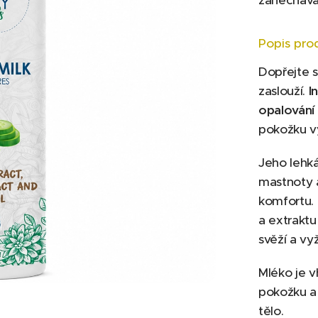
zanechává 
Popis pro
Dopřejte s
zaslouží.
I
opalování
pokožku v
Jeho lehká
mastnoty 
komfortu. 
a extraktu
svěží a vy
Mléko je v
pokožku a 
tělo.