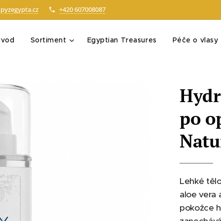
pyzegypta.cz
+420 607008087
Úvod
Sortiment
Egyptian Treasures
Péče o vlasy
Hydr
po o
Natu
Lehké těl
aloe vera
pokožce hy