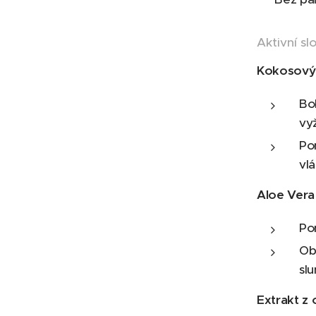
Aktivní sl
Kokosový 
Bo
vyž
Po
vl
Aloe Vera
Po
Ob
slu
Extrakt z