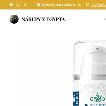
Egyptská krása začíná u nás
info@naku
NÁKUPY Z EGYPTA