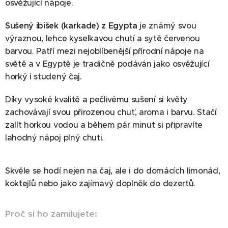
osvěžující nápoje.
Sušený ibišek (karkade) z Egypta
je známý svou
výraznou, lehce kyselkavou chutí a sytě červenou
barvou. Patří mezi nejoblíbenější přírodní nápoje na
světě a v Egyptě je tradičně podáván jako osvěžující
horký i studený čaj.
Díky vysoké kvalitě a pečlivému sušení si květy
zachovávají svou přirozenou chuť, aroma i barvu. Stačí
zalít horkou vodou a během pár minut si připravíte
lahodný nápoj plný chuti.
Skvěle se hodí nejen na čaj, ale i do domácích limonád,
koktejlů nebo jako zajímavý doplněk do dezertů.
Proč si ho zamilujete: