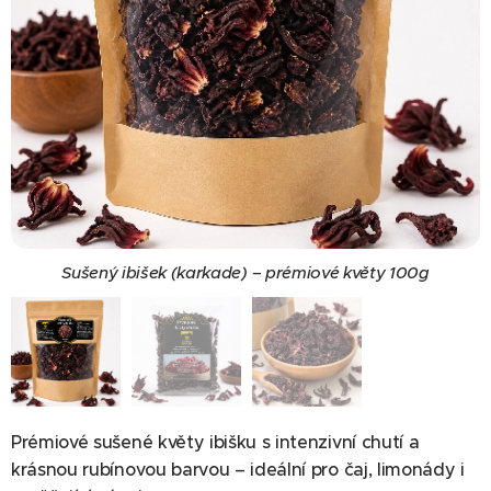
Sušený ibišek (karkade) – prémiové květy 250g
Sušený ibišek (karkade) – prémiové květy 100g
Sušený ibišek (karkade) – prémiové květy
Prémiové sušené květy ibišku s intenzivní chutí a
krásnou rubínovou barvou – ideální pro čaj, limonády i