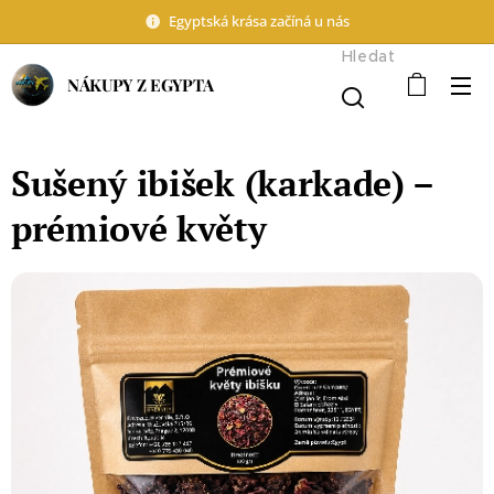
Egyptská krása začíná u nás
Hledat
NÁKUPY Z EGYPTA
Sušený ibišek (karkade) –
prémiové květy