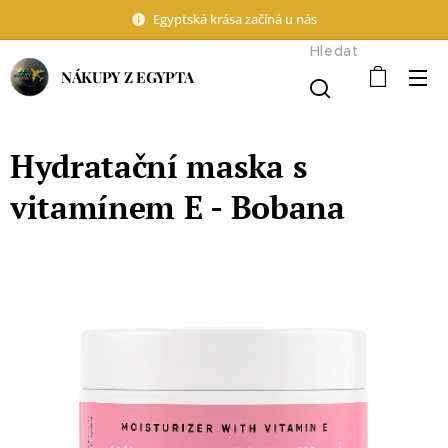
Egyptská krása začíná u nás
Hledat
NÁKUPY Z EGYPTA
Hydratační maska s
vitamínem E - Bobana