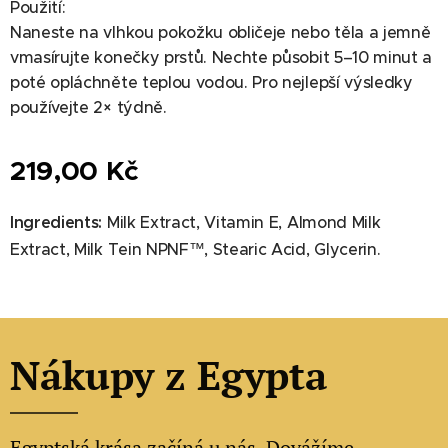
Použití:
Naneste na vlhkou pokožku obličeje nebo těla a jemně
vmasírujte konečky prstů. Nechte působit 5–10 minut a
poté opláchněte teplou vodou. Pro nejlepší výsledky
používejte 2× týdně.
219,00
Kč
Ingredients:
Milk Extract, Vitamin E, Almond Milk
Extract, Milk Tein NPNF™, Stearic Acid, Glycerin.
Nákupy z Egypta
Egyptská krása začíná u nás. Dovážíme