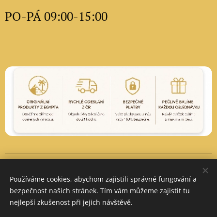
PO-PÁ 09:00-15:00
Vytvořeno službou
Webnode
Cookies
Používáme cookies, abychom zajistili správné fungování a
Měna
bezpečnost našich stránek. Tím vám můžeme zajistit tu
CZK Kč
EUR €
PLN zł
nejlepší zkušenost při jejich návštěvě.