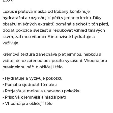
250 g
Luxusní pleťová maska od Bobany kombinuje
hydratační a rozjasňující péči
v jednom kroku. Díky
obsahu mléčných extraktů pomáhá
sjednotit tón pleti
,
dodat pokožce
svěžest a redukovat vzhled tmavých
skvrn
, zatímco vitamin E intenzivně hydratuje a
vyživuje.
Krémová textura zanechává pleť jemnou, hebkou a
viditelně rozzářenou bez pocitu vysušení. Vhodná pro
pravidelnou péči o obličej i tělo.
• Hydratuje a vyživuje pokožku
• Pomáhá sjednotit tón pleti
• Rozjasňuje mdlou a unavenou pokožku
• Přispívá k jemnější a hladší pleti
• Vhodná pro obličej i tělo