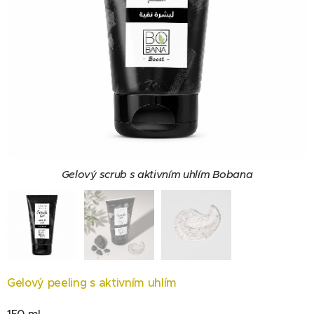
Gelový scrub s aktivním uhlím Bobana
Gelový scrub s aktivním uhlím Bobana
Gelový peeling s aktivním uhlím