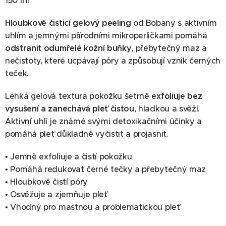
150 ml
Hloubkově čisticí gelový peeling
od Bobany s aktivním
uhlím a jemnými přírodními mikroperličkami pomáhá
odstranit odumřelé kožní buňky
, přebytečný maz a
nečistoty, které ucpávají póry a způsobují vznik černých
teček.
Lehká gelová textura pokožku šetrně
exfoliuje bez
vysušení a zanechává pleť čistou
, hladkou a svěží.
Aktivní uhlí je známé svými detoxikačními účinky a
pomáhá pleť důkladně vyčistit a projasnit.
• Jemně exfoliuje a čistí pokožku
• Pomáhá redukovat černé tečky a přebytečný maz
• Hloubkově čistí póry
• Osvěžuje a zjemňuje pleť
• Vhodný pro mastnou a problematickou pleť