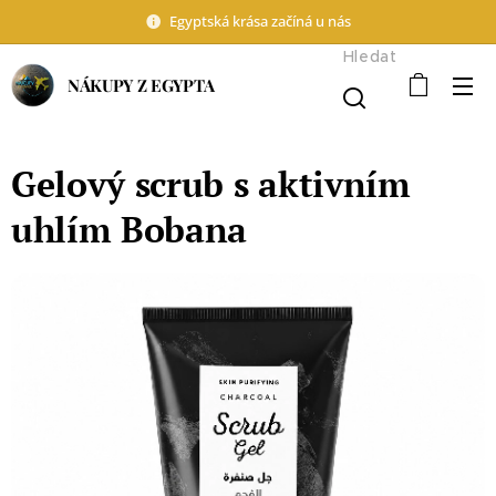
Egyptská krása začíná u nás
Hledat
NÁKUPY Z EGYPTA
Gelový scrub s aktivním
uhlím Bobana