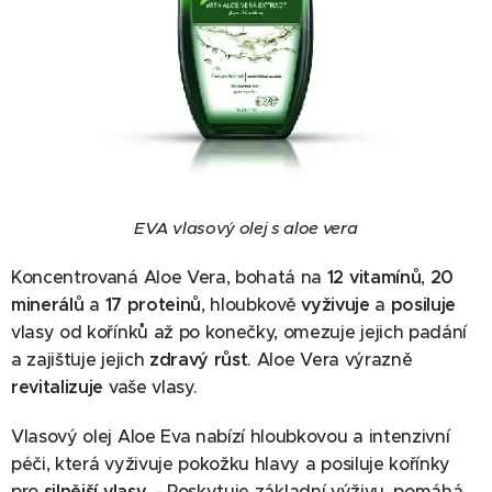
EVA vlasový olej s aloe vera
Koncentrovaná Aloe Vera, bohatá na
12 vitamínů
,
20
minerálů
a
17 proteinů
, hloubkově
vyživuje
a
posiluje
vlasy od kořínků až po konečky, omezuje jejich padání
a zajišťuje jejich
zdravý růst
. Aloe Vera výrazně
revitalizuje
vaše vlasy.
Vlasový olej Aloe Eva nabízí hloubkovou a intenzivní
péči, která vyživuje pokožku hlavy a posiluje kořínky
pro
silnější vlasy
. - Poskytuje základní výživu, pomáhá