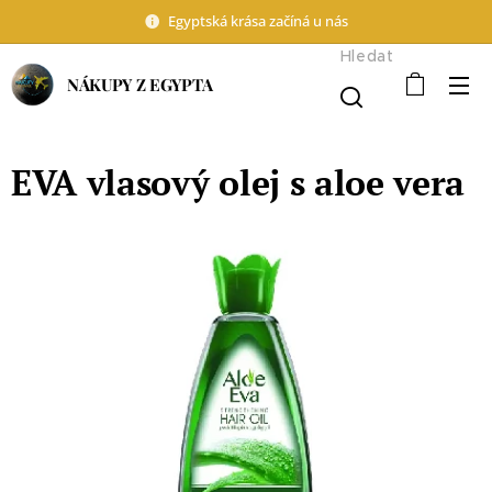
Egyptská krása začíná u nás
Hledat
NÁKUPY Z EGYPTA
EVA vlasový olej s aloe vera