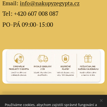
Email:
info@nakupyzegypta.cz
Tel: +420 607 008 087
PO-PÁ 09:00-15:00
Vytvořeno službou
Webnode
Cookies
Používáme cookies, abychom zajistili správné fungování a
Měna