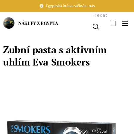
Egyptská krása začíná u nás
Hledat
NÁKUPY Z EGYPTA
Zubní pasta s aktivním
uhlím Eva Smokers