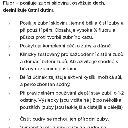
Fluor – posiluje zubní sklovinu, osvěžuje dech,
desinfikuje ústní dutinu
Posiluje zubní sklovinu, jemně bělí a čistí zuby a
při použití pění. Obsahuje vysoké % fluoru a
působí proti tvorbě zubního kazu.
Poskytuje komplexní péči o zuby a dásně.
Klinicky testovaný pro každodenní čistění zubů
a domácí bělení zubů. Abrazivita je shodná s
běžnými zubními pastami.
Bělící účinek zajišťuje aktivní kyslík, mořská sůl,
a peroxoboritan sodný.
Při pravidelném používání zlepší stav zubů o 1-2
odstíny. Výsledky jsou viditelné již po několika
použitích (zuby jsou lesklejší a čistější a bělejší)
Čistit pudry se mohou
jen
přírodní zuby
.
Vyměnit zcela zubní pasty za pudry na