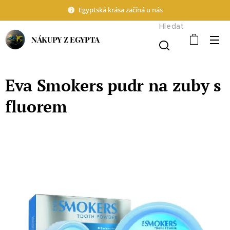
Egyptská krása začíná u nás
Hledat
NÁKUPY Z EGYPTA
Eva Smokers pudr na zuby s
fluorem