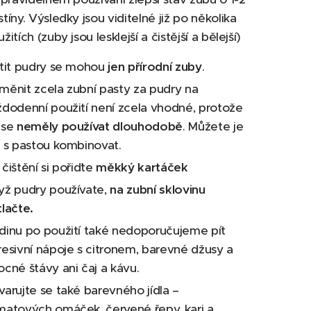
tíny. Výsledky jsou viditelné již po několika
žitích (zuby jsou lesklejší a čistější a bělejší)
stit pudry se mohou
jen
přírodní zuby
.
měnit zcela zubní pasty za pudry na
ždodenní použití není zcela vhodné, protože
 se
neměly používat dlouhodobě
. Můžete je
e s pastou kombinovat.
čištění si pořiďte
měkký kartáček
yž pudry používate,
na zubní sklovinu
lačte.
dinu po použití také nedoporučujeme pít
resivní nápoje s citronem, barevné džusy a
ocné štávy ani čaj a kávu.
varujte se také barevného jídla –
matových omáček, červené řepy, kari a