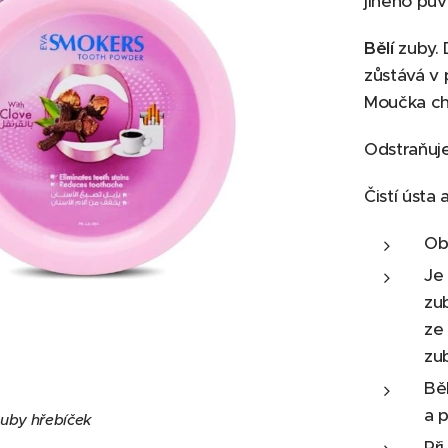
jiného pů
Bělí
zuby. 
zůstává v 
Moučka ch
Odstraňuje
Čistí ústa 
Ob
Je 
zu
ze
zu
Běl
a 
uby hřebíček
Při