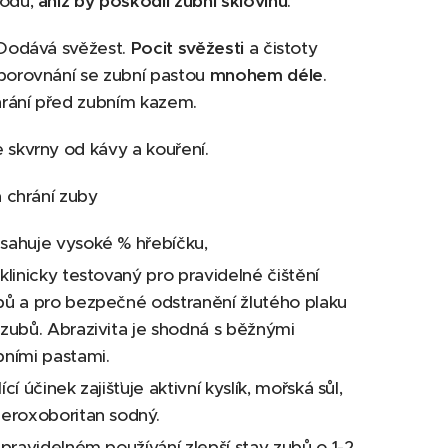
vodu,
aniž by poškodil zubní sklovinu
.
Dodává svěžest.
Pocit svěžesti
a čistoty
porovnání se zubní pastou
mnohem déle
.
rání před zubním kazem.
 skvrny od kávy a kouření.
a chrání zuby
sahuje vysoké % hřebíčku,
klinicky testovaný pro pravidelné čištění
bů a pro bezpečné odstranění žlutého plaku
 zubů. Abrazivita je shodná s běžnými
bními pastami.
ící účinek zajišťuje aktivní kyslík, mořská sůl,
peroxoboritan sodný.
 pravidelném používání zlepší stav zubů o 1-2