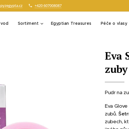
pyzegypta.cz
+420 607008087
Úvod
Sortiment
Egyptian Treasures
Péče o vlasy
Eva 
zuby
Pudr na z
Eva Glove
zubů.
Šetr
zubech, k