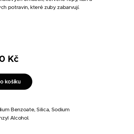
ých potravin, které zuby zabarvují.
00
Kč
o košíku
ium Benzoate, Silica, Sodium
nzyl Alcohol.