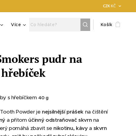
CZK
KČ
Více
Košík
Smokers pudr na
 hřebíček
uby s hřebíčkem
40 g
 Tooth Powder je
nejsilnější prášek
na čištění
ný
a přitom
účinný odstraňovač skvrn
na
terý pomáhá zbavit se
nikotinu, kávy
a
skvrn