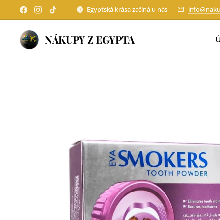
Egyptská krása začíná u nás
info@naku
NÁKUPY Z EGYPTA