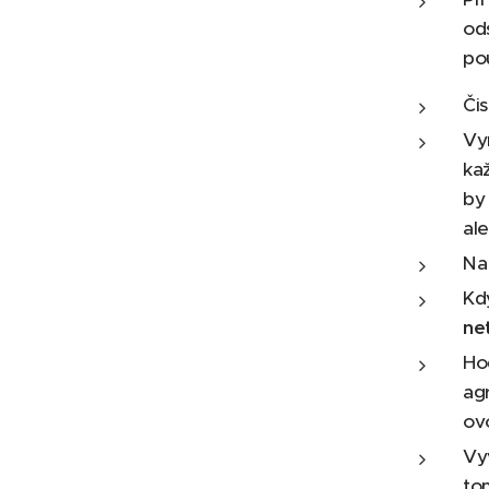
ods
pou
Či
Vy
ka
by
al
Na 
Kd
net
Ho
ag
ov
Vy
to