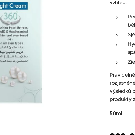
vzhled.
Re
bě
Sje
Hy
sp
Zj
Pravidelné
rozjasněné
výsledků 
produkty z
50ml