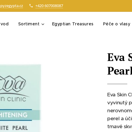
pyzegypta.cz
+420 607008087
Úvod
Sortiment
Egyptian Treasures
Péče o vlasy
Eva 
Pear
Eva Skin C
vyvinutý p
nerovnomě
perel a ú
tmavé skvr