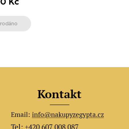
00
Kč
rodáno
Kontakt
Email:
info@nakupyzegypta.cz
Tel: +420 607 008 087