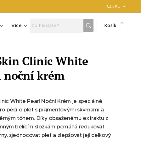
CZK
KČ
Více
Košík
Skin Clinic White
l noční krém
linic White Pearl Noční Krém je speciálně
ro péči o pleť s pigmentovými skvrnami a
rným tónem. Díky obsaženému extraktu z
činným bělícím složkám pomáhá redukovat
ny, sjednocovat pleť a zlepšovat její celkový