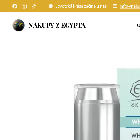
Egyptská krása začíná u nás
info@naku
NÁKUPY Z EGYPTA