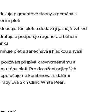
dukuje pigmentové skvrny a pomáhá s
lením pleti
dnocuje tón pleti a dodává jí jasnější vzhled
dratuje a podporuje regeneraci během
ánku
emňuje pleť a zanechává ji hladkou a svěží
 používání přispívá k rovnoměrnému a
mu tónu pleti. Pro dosažení nejlepších
doporučujeme kombinovat s dalšími
 řady Eva Skin Clinic White Pearl.