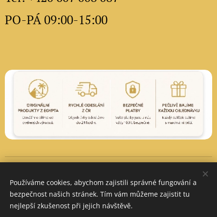
PO-PÁ 09:00-15:00
Vytvořeno službou
Webnode
Cookies
Používáme cookies, abychom zajistili správné fungování a
Měna
bezpečnost našich stránek. Tím vám můžeme zajistit tu
CZK Kč
EUR €
PLN zł
nejlepší zkušenost při jejich návštěvě.