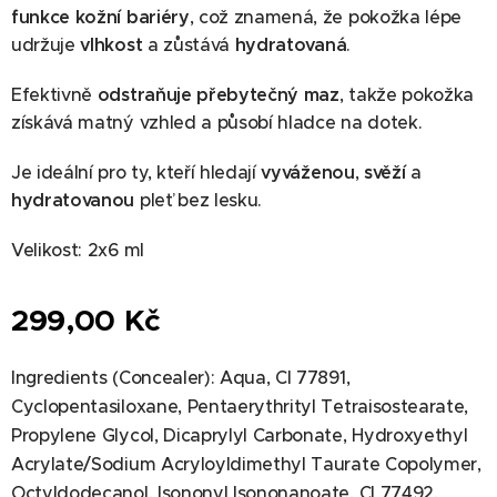
funkce kožní bariéry
, což znamená, že pokožka lépe
udržuje
vlhkost
a zůstává
hydratovaná
.
Efektivně
odstraňuje přebytečný maz
, takže pokožka
získává matný vzhled a působí hladce na dotek.
Je ideální pro ty, kteří hledají
vyváženou
,
svěží
a
hydratovanou
pleť bez lesku.
Velikost: 2x6 ml
299,00
Kč
Ingredients (Concealer): Aqua, CI 77891,
Cyclopentasiloxane, Pentaerythrityl Tetraisostearate,
Propylene Glycol, Dicaprylyl Carbonate, Hydroxyethyl
Acrylate/Sodium Acryloyldimethyl Taurate Copolymer,
Octyldodecanol, Isononyl Isononanoate, CI 77492,