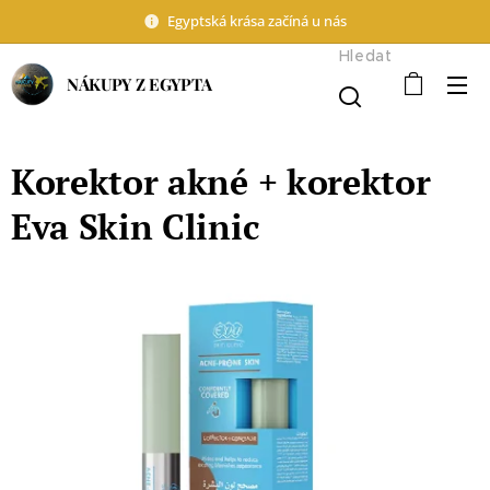
Egyptská krása začíná u nás
Hledat
NÁKUPY Z EGYPTA
Korektor akné + korektor
Eva Skin Clinic