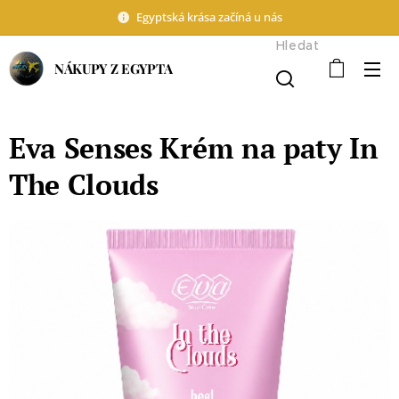
Egyptská krása začíná u nás
Hledat
NÁKUPY Z EGYPTA
Eva Senses Krém na paty In
The Clouds