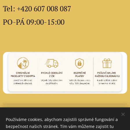
Tel: +420 607 008 087
PO-PÁ 09:00-15:00
Vytvořeno službou
Webnode
Cookies
Používáme cookies, abychom zajistili správné fungování a
Měna
bezpečnost našich stránek. Tím vám můžeme zajistit tu
CZK Kč
EUR €
PLN zł