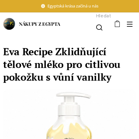
Egyptská krása začíná u nás
Hledat
NÁKUPY Z EGYPTA
Eva Recipe Zklidňující
tělové mléko pro citlivou
pokožku s vůní vanilky