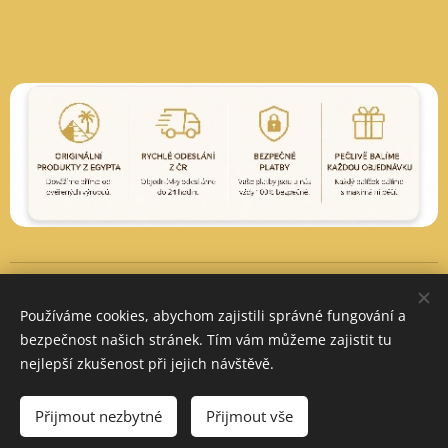
Vytvořeno službou
Webnode
Cookies
Používáme cookies, abychom zajistili správné fungování a
Měna
bezpečnost našich stránek. Tím vám můžeme zajistit tu
CZK Kč
EUR €
PLN zł
nejlepší zkušenost při jejich návštěvě.
Do košíku
Přijmout nezbytné
Přijmout vše