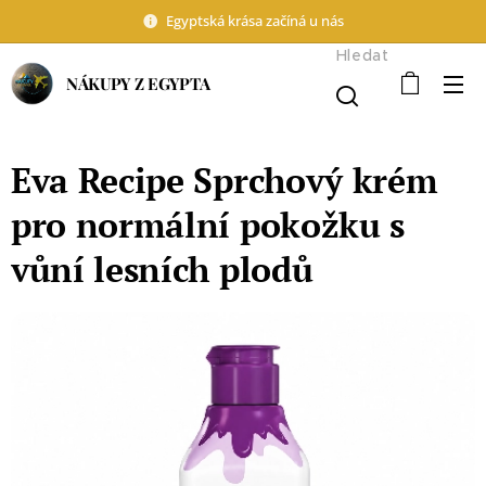
Egyptská krása začíná u nás
Hledat
NÁKUPY Z EGYPTA
Eva Recipe Sprchový krém
pro normální pokožku s
vůní lesních plodů