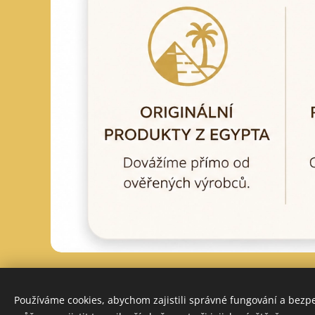
Používáme cookies, abychom zajistili správné fungování a bezp