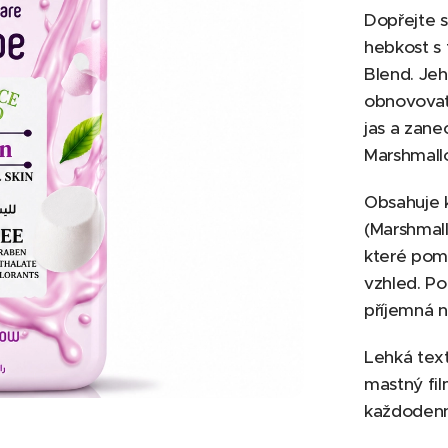
Dopřejte 
hebkost s
Blend. Je
obnovovat 
jas a zane
Marshmall
Obsahuje k
(Marshmall
které pomá
vzhled. Po
příjemná n
Lehká tex
mastný fi
každodenní