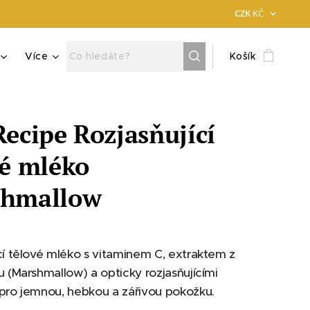
CZK
KČ
Více
Košík
Recipe Rozjasňující
vé mléko
hmallow
cí tělové mléko s vitaminem C, extraktem z
u (Marshmallow) a opticky rozjasňujícími
pro jemnou, hebkou a zářivou pokožku.