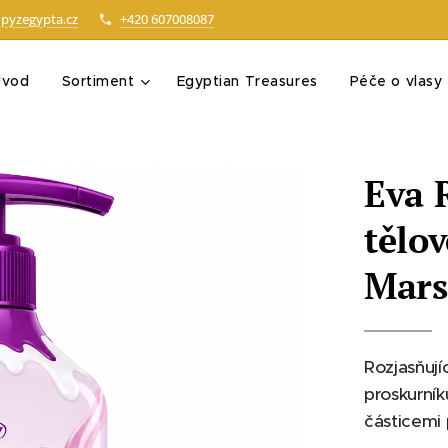
pyzegypta.cz
+420 607008087
Úvod
Sortiment
Egyptian Treasures
Péče o vlasy
Eva 
tělo
Mars
Rozjasňují
proskurník
částicemi 