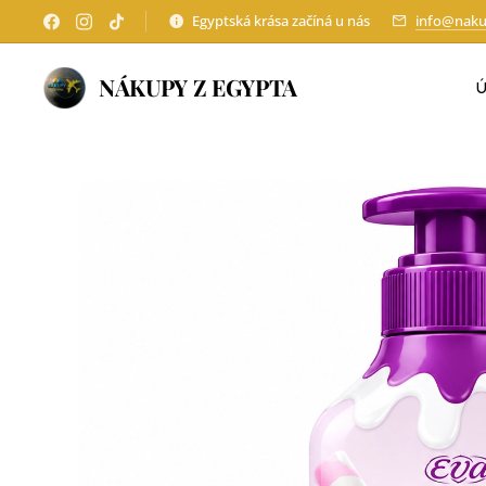
Egyptská krása začíná u nás
info@naku
NÁKUPY Z EGYPTA