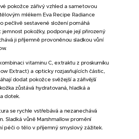
své pokožce zářivý vzhled a sametovou
 tělovým mlékem Eva Recipe Radiance
ho pečlivě sestavené složení pomáhá
jemnost pokožky, podporuje její přirozený
chává ji příjemně provoněnou sladkou vůní
ow.
ombinaci vitaminu C, extraktu z proskurníku
ow Extract) a opticky rozjasňujících částic,
hají dodat pokožce svěžejší a zářivější
kožka zůstává hydratovaná, hladká a
a dotek.
tura se rychle vstřebává a nezanechává
lm. Sladká vůně Marshmallow promění
 péči o tělo v příjemný smyslový zážitek.