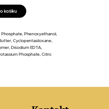
o košíku
yl Phosphate, Phenoxyethanol,
Butter, Cyclopentasiloxane,
omer, Disodium EDTA,
otassium Phosphate, Citric