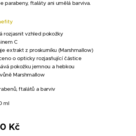
 parabeny, ftaláty ani umělá barviva.
efity
rozjasnit vzhled pokožky
minem C
e extrakt z proskurníku (Marshmallow)
o o opticky rozjasňující částice
ává pokožku jemnou a hebkou
vůně Marshmallow
benů, ftalátů a barviv
0 ml
00
Kč