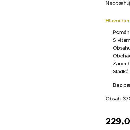
Neobsahuje
Hlavní ben
✔ Pomáhá 
✔ S vita
✔ Obsahuj
✔ Obohacen
✔ Zanech
✔ Sladká 
✔ Bez para
Obsah: 37
229,