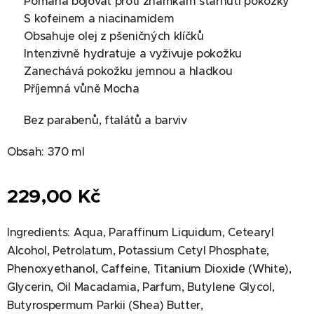
✔ Pomáhá bojovat proti známkám stárnutí pokožky
✔ S kofeinem a niacinamidem
✔ Obsahuje olej z pšeničných klíčků
✔ Intenzivně hydratuje a vyživuje pokožku
✔ Zanechává pokožku jemnou a hladkou
✔ Příjemná vůně Mocha
✔ Bez parabenů, ftalátů a barviv
Obsah: 370 ml
229,00
Kč
Ingredients: Aqua, Paraffinum Liquidum, Cetearyl
Alcohol, Petrolatum, Potassium Cetyl Phosphate,
Phenoxyethanol, Caffeine, Titanium Dioxide (White),
Glycerin, Oil Macadamia, Parfum, Butylene Glycol,
Butyrospermum Parkii (Shea) Butter,