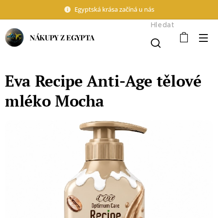
Egyptská krása začíná u nás
Hledat
NÁKUPY Z EGYPTA
Eva Recipe Anti-Age tělové
mléko Mocha