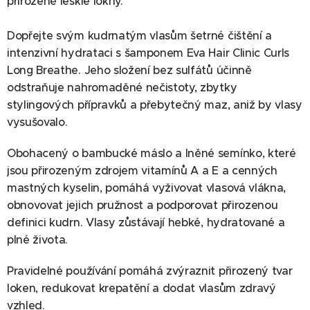
přirozeně lesklé lokny.
Dopřejte svým kudrnatým vlasům šetrné čištění a
intenzivní hydrataci s šamponem Eva Hair Clinic Curls
Long Breathe. Jeho složení bez sulfátů účinně
odstraňuje nahromaděné nečistoty, zbytky
stylingových přípravků a přebytečný maz, aniž by vlasy
vysušovalo.
Obohacený o bambucké máslo a lněné semínko, které
jsou přirozeným zdrojem vitamínů A a E a cenných
mastných kyselin, pomáhá vyživovat vlasová vlákna,
obnovovat jejich pružnost a podporovat přirozenou
definici kudrn. Vlasy zůstávají hebké, hydratované a
plné života.
Pravidelné používání pomáhá zvýraznit přirozený tvar
loken, redukovat krepatění a dodat vlasům zdravý
vzhled.