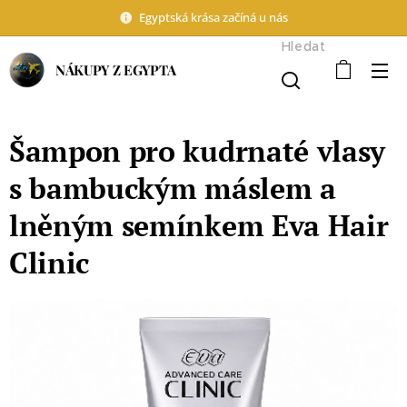
Egyptská krása začíná u nás
Hledat
NÁKUPY Z EGYPTA
Šampon pro kudrnaté vlasy
s bambuckým máslem a
lněným semínkem Eva Hair
Clinic