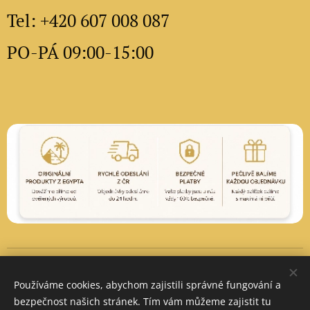
Tel: +420 607 008 087
PO-PÁ 09:00-15:00
Vytvořeno službou
Webnode
Cookies
Používáme cookies, abychom zajistili správné fungování a
Měna
bezpečnost našich stránek. Tím vám můžeme zajistit tu
CZK Kč
EUR €
PLN zł