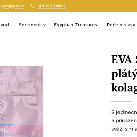
pyzegypta.cz
+420 607008087
Úvod
Sortiment
Egyptian Treasures
Péče o vlasy
EVA 
plát
kola
S jedinečn
a přirozen
svěží s m