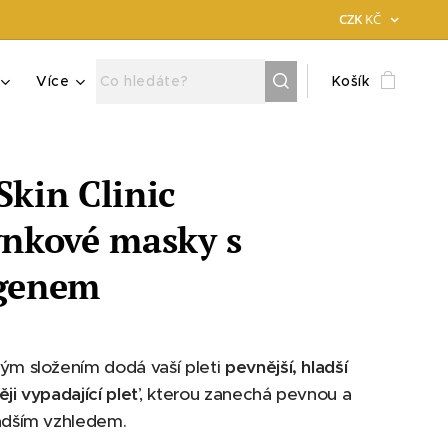
CZK
KČ
Více
Košík
Skin Clinic
ýnkové masky s
genem
ým složením dodá vaší pleti
pevnější, hladší
ěji vypadající pleť
, kterou zanechá pevnou a
ladším vzhledem.