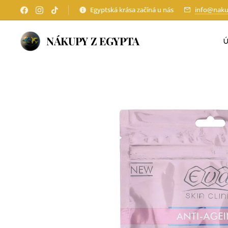
Egyptská krása začíná u nás
info@naku
NÁKUPY Z EGYPTA