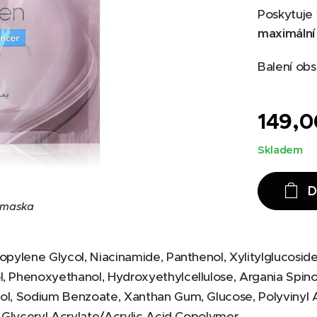
Poskytuje 
maximální 
Balení obs
149,0
Skladem
D
 maska
opylene Glycol, Niacinamide, Panthenol, Xylitylglucoside
l, Phenoxyethanol, Hydroxyethylcellulose, Argania Spino
tol, Sodium Benzoate, Xanthan Gum, Glucose, Polyvinyl 
d, Glyceryl Acrylate/Acrylic Acid Copolymer.