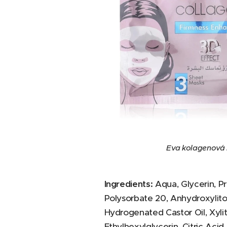
Eva kolagenová
Ingredients:
Aqua, Glycerin, Pr
Polysorbate 20, Anhydroxylito
Hydrogenated Castor Oil, Xyli
Ethylhexylglycerin, Citric Aci