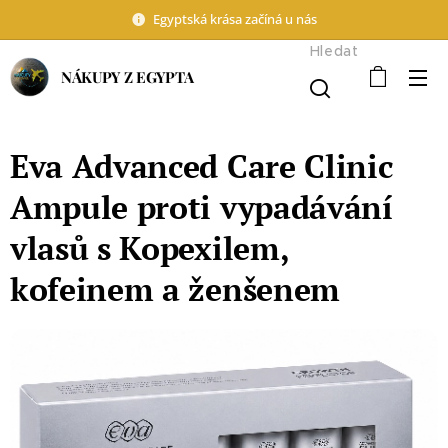
Egyptská krása začíná u nás
Hledat
NÁKUPY Z EGYPTA
Eva Advanced Care Clinic
Ampule proti vypadávání
vlasů s Kopexilem,
kofeinem a ženšenem