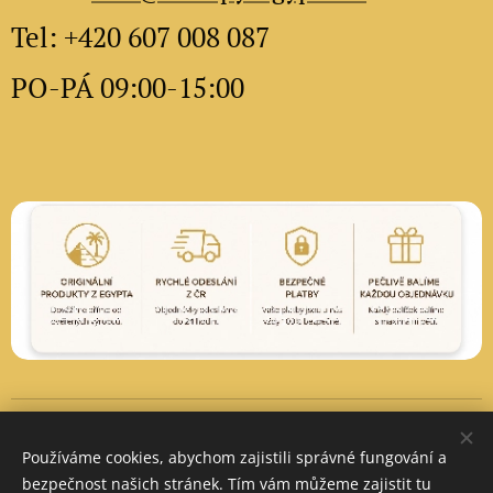
Tel: +420 607 008 087
PO-PÁ 09:00-15:00
Vytvořeno službou
Webnode
Cookies
Používáme cookies, abychom zajistili správné fungování a
Měna
bezpečnost našich stránek. Tím vám můžeme zajistit tu