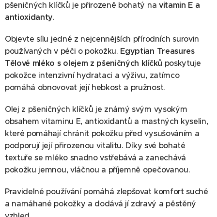
pšeničných klíčků je přirozeně bohatý na
vitamin E a
antioxidanty
.
Objevte sílu jedné z nejcennějších přírodních surovin
používaných v péči o pokožku.
Egyptian Treasures
Tělové mléko s olejem z pšeničných klíčků
poskytuje
pokožce intenzivní hydrataci a výživu, zatímco
pomáhá obnovovat její hebkost a pružnost.
Olej z pšeničných klíčků je známý svým vysokým
obsahem vitaminu E, antioxidantů a mastných kyselin,
které pomáhají chránit pokožku před vysušováním a
podporují její přirozenou vitalitu. Díky své bohaté
textuře se mléko snadno vstřebává a zanechává
pokožku jemnou, vláčnou a příjemně opečovanou.
Pravidelné používání pomáhá zlepšovat komfort suché
a namáhané pokožky a dodává jí zdravý a pěstěný
vzhled.