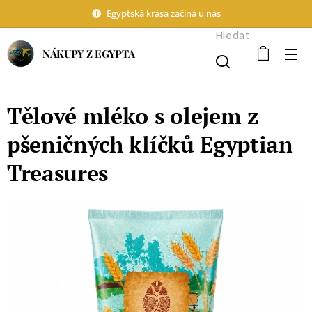
Egyptská krása začíná u nás
Hledat
NÁKUPY Z EGYPTA
Tělové mléko s olejem z
pšeničných klíčků Egyptian
Treasures