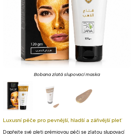
Bobana zlatá slupovací maska
Bobana zlatá slupovací maska
Bobana zlatá slupovací maska
Luxusní péče pro pevnější, hladší a zářivější pleť
Dopřejte své pleti prémiovou péči se zlatou slupovací