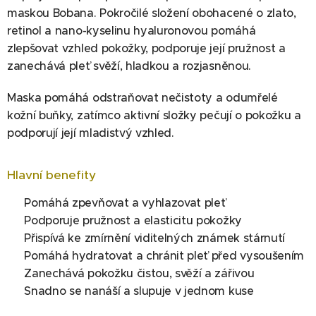
maskou Bobana. Pokročilé složení obohacené o zlato,
retinol a nano-kyselinu hyaluronovou pomáhá
zlepšovat vzhled pokožky, podporuje její pružnost a
zanechává pleť svěží, hladkou a rozjasněnou.
Maska pomáhá odstraňovat nečistoty a odumřelé
kožní buňky, zatímco aktivní složky pečují o pokožku a
podporují její mladistvý vzhled.
Hlavní benefity
✔ Pomáhá zpevňovat a vyhlazovat pleť
✔ Podporuje pružnost a elasticitu pokožky
✔ Přispívá ke zmírnění viditelných známek stárnutí
✔ Pomáhá hydratovat a chránit pleť před vysoušením
✔ Zanechává pokožku čistou, svěží a zářivou
✔ Snadno se nanáší a slupuje v jednom kuse