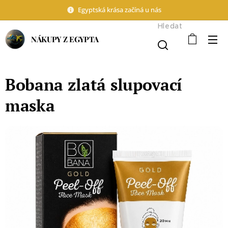
Egyptská krása začíná u nás
Hledat
NÁKUPY Z EGYPTA
Bobana zlatá slupovací
maska