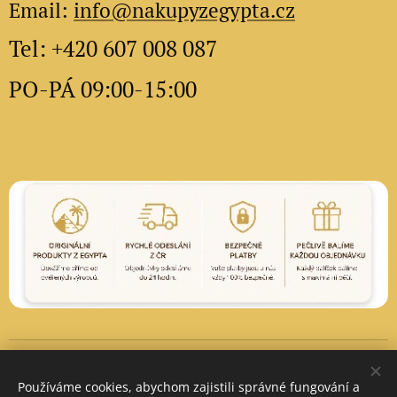
Email:
info@nakupyzegypta.cz
Tel: +420 607 008 087
PO-PÁ 09:00-15:00
Vytvořeno službou
Webnode
Cookies
Používáme cookies, abychom zajistili správné fungování a
Měna