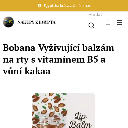
Egyptská krása začíná u nás
Hledat
NÁKUPY Z EGYPTA
Bobana Vyživující balzám
na rty s vitamínem B5 a
vůní kakaa