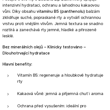
intenzivní hydrataci, ochranu a lahodnou kakaovou
vůni. Díky obsahu
vitamínu B5 (panthenolu)
balzám
zklidňuje suché, popraskané rty a vytváří ochrannou
vrstvu proti vnějším vlivům. Jemná textura se snadno
roztírá a zanechává rty jemné, hladké a přirozeně
lesklé.
Bez minerálních olejů – Klinicky testováno –
Dlouhotrvající hydratace
Hlavní benefity:
Vitamín B5: regeneruje a hloubkově hydratuje
rty
Kakaová vůně: jemná a příjemná chuť i aroma
Ochrana před vysušením: ideální pro