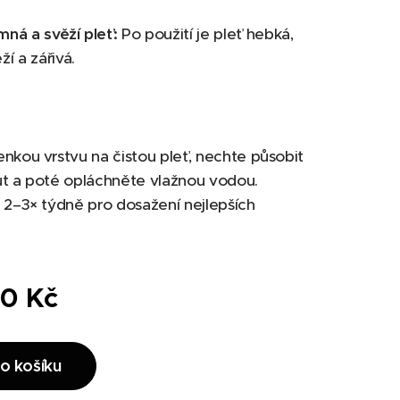
mná a svěží pleť:
Po použití je pleť hebká,
ží a zářivá.
nkou vrstvu na čistou pleť, nechte působit
ut a poté opláchněte vlažnou vodou.
 2–3× týdně pro dosažení nejlepších
00
Kč
o košíku