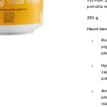
vyživuje, 
pomáhá re
250 g
Hlavní ben
Roz
pi
ple
Hy
za
po
An
př
stá