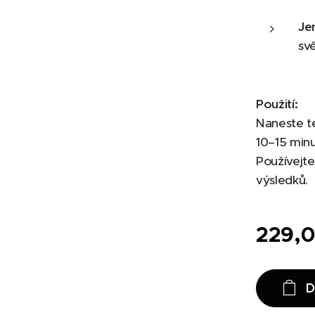
Je
svě
Použití:
Naneste te
10–15 min
Používejte
výsledků.
229,
D