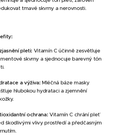
zjemňuje a sjednocuje tón pleti, zároveň
dukovat tmavé skvrny a nerovnosti.
efity:
jasnění pleti:
Vitamín C účinně zesvětluje
gmentové skvrny a sjednocuje barevný tón
ti.
dratace a výživa:
Mléčná báze masky
jišťuje hlubokou hydrataci a zjemnění
kožky.
tioxidantní ochrana:
Vitamín C chrání pleť
ed škodlivými vlivy prostředí a předčasným
rnutím.