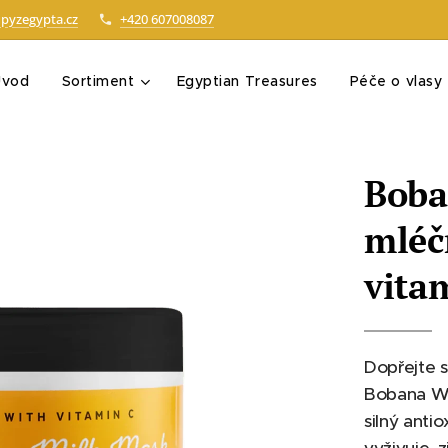
pyzegypta.cz
+420 607008087
Úvod
Sortiment
Egyptian Treasures
Péče o vlasy
Boba
mléč
vita
Dopřejte s
Bobana Wh
silný anti