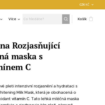
CZK
KČ
Více
Košík
na Rozjasňující
ná maska s
mínem C
vé pleti intenzivní rozjasnění a hydrataci s
itening Milk Mask, která je obohacená o
oxidant
vitamín C
. Tato lehká mléčná maska