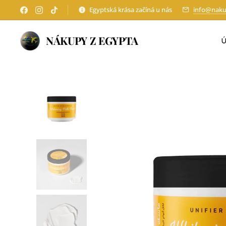
Egyptská krása začíná u nás
info@naku
NÁKUPY Z EGYPTA